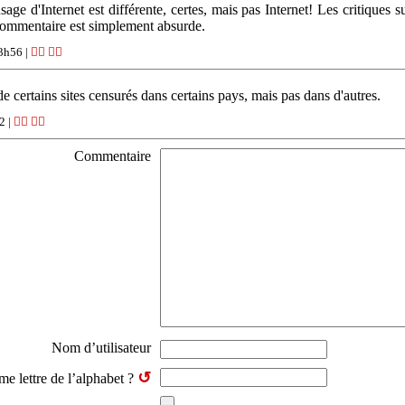
age d'Internet est différente, certes, mais pas Internet! Les critiques 
ommentaire est simplement absurde.
3h56 |
👍🏽
👎🏽
de certains sites censurés dans certains pays, mais pas dans d'autres.
2 |
👍🏽
👎🏽
Commentaire
Nom d’utilisateur
↺
ème lettre de l’alphabet ?