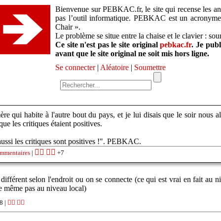
Bienvenue sur PEBKAC.fr, le site qui recense les ane
pas l’outil informatique. PEBKAC est un acronym
Chair ».
Le problème se situe entre la chaise et le clavier : so
Ce site n'est pas le site original
pebkac.fr
. Je pub
avant que le site original ne soit mis hors ligne.
Se connecter
|
Aléatoire
|
Soumettre
re qui habite à l'autre bout du pays, et je lui disais que le soir nous 
que les critiques étaient positives.
ussi les critiques sont positives !". PEBKAC.
👍🏽
👎🏽
ommentaires
|
+7
ifférent selon l'endroit ou on se connecte (ce qui est vrai en fait au ni
 de même pas au niveau local)
8 |
👍🏽
👎🏽