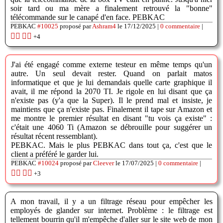
soir tard ou ma mère a finalement retrouvé la "bonne"
télécommande sur le canapé d'en face. PEBKAC
PEBKAC
#10025
proposé par
Ashram4
le 17/12/2025 |
0 commentaire
|
👍🏽
👎🏽
+4
J'ai été engagé comme externe testeur en même temps qu'un
autre. Un seul devait rester. Quand on parlait matos
informatique et que je lui demandais quelle carte graphique il
avait, il me répond la 2070 TI. Je rigole en lui disant que ça
n'existe pas (y'a que la Super). Il le prend mal et insiste, je
maintiens que ça n'existe pas. Finalement il tape sur Amazon et
me montre le premier résultat en disant "tu vois ça existe" :
c'était une 4060 Ti (Amazon se débrouille pour suggérer un
résultat récent ressemblant).
PEBKAC. Mais le plus PEBKAC dans tout ça, c'est que le
client a préféré le garder lui.
PEBKAC
#10024
proposé par
Cleever
le 17/07/2025 |
0 commentaire
|
👍🏽
👎🏽
+3
A mon travail, il y a un filtrage réseau pour empêcher les
employés de glander sur internet. Problème : le filtrage est
tellement bourrin qu'il m'empêche d'aller sur le site web de mon