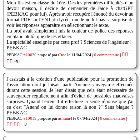
Mon fils est en classe de 1ère. Dès les premières difficultés d'un
devoir maison, il décide de demander de l'aide à chatGPT
(PEBKAC pour lui). Après avoir récupéré l'énoncé du devoir au
format PDF sur l'ENT du lycée, quelle ne fut pas sa surprise de
voir les réponses apparaître en sélectionnant le texte.
La prof avait simplement mis la couleur de police des réponses
en blanc plutôt que de les effacer.
La spécialité enseignée par cette prof ? Sciences de l'ingénieur !
PEBKAC
👍🏽
PEBKAC
#10020
proposé par
Croc
le 11/04/2024 |
0 commentaire
|
👎🏽
+51
J'assistais à la création d'une publication pour la promotion de
l'association dont je faisais parti. Aucune sauvegarde effectuée
durant cette session. Je leur disais que cela était nécessaire de
sauvegarder régulièrement afin d'éviter de possibles mauvaises
surprises. Quand l'erreur fut effectuée la seule réponse que j'ai
eu c'est "Attend on lui donne raison là non ?" Sans blague ?
PEBKAC.
PEBKAC
#10019
proposé par
ashram4
le 07/04/2024 |
0 commentaire
|
👍🏽
👎🏽
+18