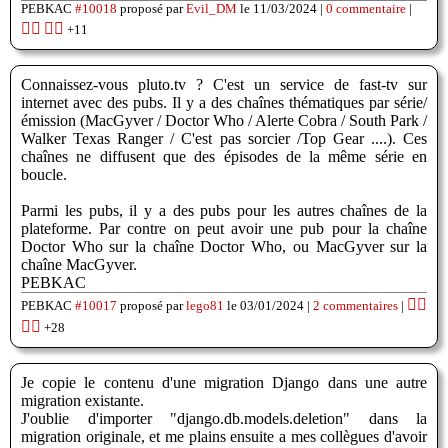
PEBKAC
#10018
proposé par
Evil_DM
le 11/03/2024 |
0 commentaire
|
👍🏽
👎🏽
+11
Connaissez-vous pluto.tv ? C'est un service de fast-tv sur
internet avec des pubs. Il y a des chaînes thématiques par série/
émission (MacGyver / Doctor Who / Alerte Cobra / South Park /
Walker Texas Ranger / C'est pas sorcier /Top Gear ....). Ces
chaînes ne diffusent que des épisodes de la même série en
boucle.
Parmi les pubs, il y a des pubs pour les autres chaînes de la
plateforme. Par contre on peut avoir une pub pour la chaîne
Doctor Who sur la chaîne Doctor Who, ou MacGyver sur la
chaîne MacGyver.
PEBKAC
👍🏽
PEBKAC
#10017
proposé par
lego81
le 03/01/2024 |
2 commentaires
|
👎🏽
+28
Je copie le contenu d'une migration Django dans une autre
migration existante.
J'oublie d'importer "django.db.models.deletion" dans la
migration originale, et me plains ensuite a mes collègues d'avoir