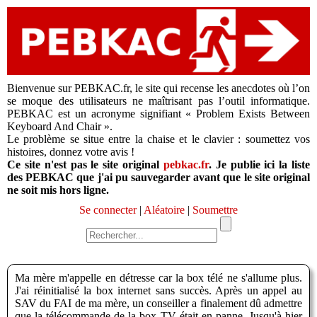
Bienvenue sur PEBKAC.fr, le site qui recense les anecdotes où l’on
se moque des utilisateurs ne maîtrisant pas l’outil informatique.
PEBKAC est un acronyme signifiant « Problem Exists Between
Keyboard And Chair ».
Le problème se situe entre la chaise et le clavier : soumettez vos
histoires, donnez votre avis !
Ce site n'est pas le site original
pebkac.fr
. Je publie ici la liste
des PEBKAC que j'ai pu sauvegarder avant que le site original
ne soit mis hors ligne.
Se connecter
|
Aléatoire
|
Soumettre
Ma mère m'appelle en détresse car la box télé ne s'allume plus.
J'ai réinitialisé la box internet sans succès. Après un appel au
SAV du FAI de ma mère, un conseiller a finalement dû admettre
que la télécommande de la box TV était en panne. Jusqu'à hier