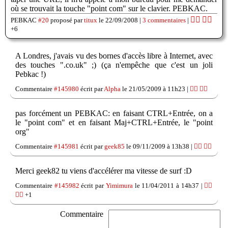
où se trouvait la touche "point com" sur le clavier. PEBKAC.
👍🏽
👎🏽
PEBKAC
#20
proposé par
titux
le 22/09/2008 |
3 commentaires
|
+6
A Londres, j'avais vu des bornes d'accès libre à Internet, avec
des touches ".co.uk" ;) (ça n'empêche que c'est un joli
Pebkac !)
Commentaire
#145980
écrit par
Alpha
le 21/05/2009 à 11h23 |
👍🏽
👎🏽
pas forcément un PEBKAC: en faisant CTRL+Entrée, on a
le "point com" et en faisant Maj+CTRL+Entrée, le "point
org"
Commentaire
#145981
écrit par
geek85
le 09/11/2009 à 13h38 |
👍🏽
👎🏽
Merci geek82 tu viens d'accélérer ma vitesse de surf :D
Commentaire
#145982
écrit par
Yimimura
le 11/04/2011 à 14h37 |
👍🏽
👎🏽
+1
Commentaire