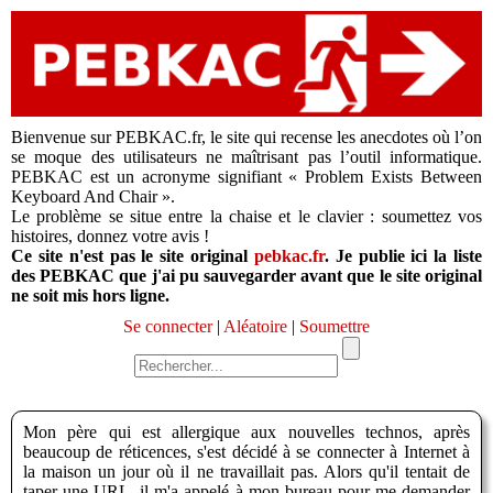
Bienvenue sur PEBKAC.fr, le site qui recense les anecdotes où l’on
se moque des utilisateurs ne maîtrisant pas l’outil informatique.
PEBKAC est un acronyme signifiant « Problem Exists Between
Keyboard And Chair ».
Le problème se situe entre la chaise et le clavier : soumettez vos
histoires, donnez votre avis !
Ce site n'est pas le site original
pebkac.fr
. Je publie ici la liste
des PEBKAC que j'ai pu sauvegarder avant que le site original
ne soit mis hors ligne.
Se connecter
|
Aléatoire
|
Soumettre
Mon père qui est allergique aux nouvelles technos, après
beaucoup de réticences, s'est décidé à se connecter à Internet à
la maison un jour où il ne travaillait pas. Alors qu'il tentait de
taper une URL, il m'a appelé à mon bureau pour me demander