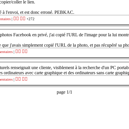
opier/coller le lien.
qué à l'envoi, et est donc erroné. PEBKAC.
👍🏽
👎🏽
ntaires
|
+272
photos Facebook en privé, j'ai copié l'URL de l'image pour la lui montre
e que j'avais simplement copié l'URL de la photo, et pas récupéré sa p
👍🏽
👎🏽
entaires
|
rels renseignait une cliente, visiblement à la recherche d'un PC portabl
 des ordinateurs avec carte graphique et des ordinateurs sans carte gra
👍🏽
👎🏽
entaires
|
page 1/1