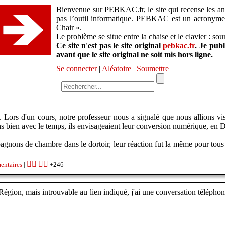
Bienvenue sur PEBKAC.fr, le site qui recense les ane
pas l’outil informatique. PEBKAC est un acronym
Chair ».
Le problème se situe entre la chaise et le clavier : so
Ce site n'est pas le site original
pebkac.fr
. Je pub
avant que le site original ne soit mis hors ligne.
Se connecter
|
Aléatoire
|
Soumettre
ée. Lors d'un cours, notre professeur nous a signalé que nous allions
 bien avec le temps, ils envisageaient leur conversion numérique, en 
agnons de chambre dans le dortoir, leur réaction fut la même pour tous 
👍🏽
👎🏽
entaires
|
+246
 Région, mais introuvable au lien indiqué, j'ai une conversation téléph