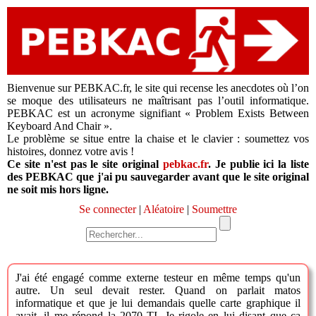
Bienvenue sur PEBKAC.fr, le site qui recense les anecdotes où l’on
se moque des utilisateurs ne maîtrisant pas l’outil informatique.
PEBKAC est un acronyme signifiant « Problem Exists Between
Keyboard And Chair ».
Le problème se situe entre la chaise et le clavier : soumettez vos
histoires, donnez votre avis !
Ce site n'est pas le site original
pebkac.fr
. Je publie ici la liste
des PEBKAC que j'ai pu sauvegarder avant que le site original
ne soit mis hors ligne.
Se connecter
|
Aléatoire
|
Soumettre
J'ai été engagé comme externe testeur en même temps qu'un
autre. Un seul devait rester. Quand on parlait matos
informatique et que je lui demandais quelle carte graphique il
avait, il me répond la 2070 TI. Je rigole en lui disant que ça