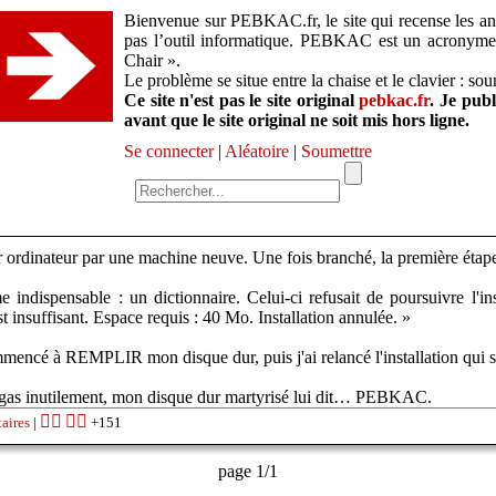
Bienvenue sur PEBKAC.fr, le site qui recense les ane
pas l’outil informatique. PEBKAC est un acronym
Chair ».
Le problème se situe entre la chaise et le clavier : so
Ce site n'est pas le site original
pebkac.fr
. Je pub
avant que le site original ne soit mis hors ligne.
Se connecter
|
Aléatoire
|
Soumettre
 ordinateur par une machine neuve. Une fois branché, la première étape a 
indispensable : un dictionnaire. Celui-ci refusait de poursuivre l'ins
 insuffisant. Espace requis : 40 Mo. Installation annulée. »
ommencé à REMPLIR mon disque dur, puis j'ai relancé l'installation qui s
 Gigas inutilement, mon disque dur martyrisé lui dit… PEBKAC.
👍🏽
👎🏽
aires
|
+151
page 1/1