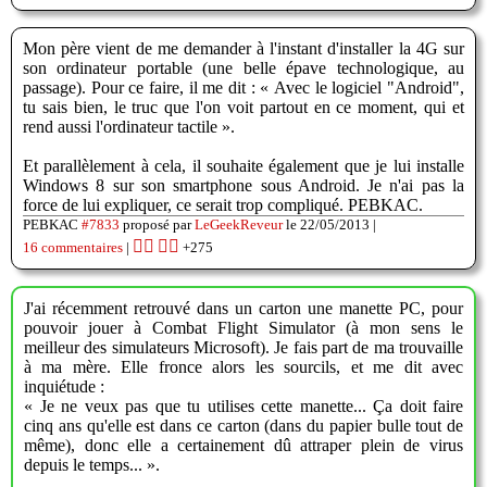
Mon père vient de me demander à l'instant d'installer la 4G sur
son ordinateur portable (une belle épave technologique, au
passage). Pour ce faire, il me dit : « Avec le logiciel "Android",
tu sais bien, le truc que l'on voit partout en ce moment, qui et
rend aussi l'ordinateur tactile ».
Et parallèlement à cela, il souhaite également que je lui installe
Windows 8 sur son smartphone sous Android. Je n'ai pas la
force de lui expliquer, ce serait trop compliqué. PEBKAC.
PEBKAC
#7833
proposé par
LeGeekReveur
le 22/05/2013 |
👍🏽
👎🏽
16 commentaires
|
+275
J'ai récemment retrouvé dans un carton une manette PC, pour
pouvoir jouer à Combat Flight Simulator (à mon sens le
meilleur des simulateurs Microsoft). Je fais part de ma trouvaille
à ma mère. Elle fronce alors les sourcils, et me dit avec
inquiétude :
« Je ne veux pas que tu utilises cette manette... Ça doit faire
cinq ans qu'elle est dans ce carton (dans du papier bulle tout de
même), donc elle a certainement dû attraper plein de virus
depuis le temps... ».