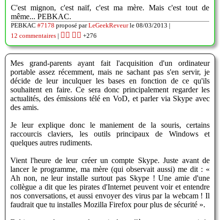
C'est mignon, c'est naïf, c'est ma mère. Mais c'est tout de
même... PEBKAC.
PEBKAC
#7178
proposé par
LeGeekReveur
le 08/03/2013 |
👍🏽
👎🏽
12 commentaires
|
+276
Mes grand-parents ayant fait l'acquisition d'un ordinateur
portable assez récemment, mais ne sachant pas s'en servir, je
décide de leur inculquer les bases en fonction de ce qu'ils
souhaitent en faire. Ce sera donc principalement regarder les
actualités, des émissions télé en VoD, et parler via Skype avec
des amis.
Je leur explique donc le maniement de la souris, certains
raccourcis claviers, les outils principaux de Windows et
quelques autres rudiments.
Vient l'heure de leur créer un compte Skype. Juste avant de
lancer le programme, ma mère (qui observait aussi) me dit : «
Ah non, ne leur installe surtout pas Skype ! Une amie d'une
collègue a dit que les pirates d'Internet peuvent voir et entendre
nos conversations, et aussi envoyer des virus par la webcam ! Il
faudrait que tu installes Mozilla Firefox pour plus de sécurité ».