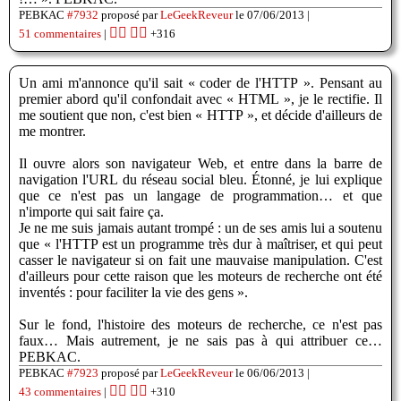
PEBKAC
#7932
proposé par
LeGeekReveur
le 07/06/2013 |
👍🏽
👎🏽
51 commentaires
|
+316
Un ami m'annonce qu'il sait « coder de l'HTTP ». Pensant au
premier abord qu'il confondait avec « HTML », je le rectifie. Il
me soutient que non, c'est bien « HTTP », et décide d'ailleurs de
me montrer.
Il ouvre alors son navigateur Web, et entre dans la barre de
navigation l'URL du réseau social bleu. Étonné, je lui explique
que ce n'est pas un langage de programmation… et que
n'importe qui sait faire ça.
Je ne me suis jamais autant trompé : un de ses amis lui a soutenu
que « l'HTTP est un programme très dur à maîtriser, et qui peut
casser le navigateur si on fait une mauvaise manipulation. C'est
d'ailleurs pour cette raison que les moteurs de recherche ont été
inventés : pour faciliter la vie des gens ».
Sur le fond, l'histoire des moteurs de recherche, ce n'est pas
faux… Mais autrement, je ne sais pas à qui attribuer ce…
PEBKAC.
PEBKAC
#7923
proposé par
LeGeekReveur
le 06/06/2013 |
👍🏽
👎🏽
43 commentaires
|
+310