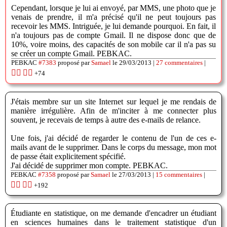
Cependant, lorsque je lui ai envoyé, par MMS, une photo que je
venais de prendre, il m'a précisé qu'il ne peut toujours pas
recevoir les MMS. Intriguée, je lui demande pourquoi. En fait, il
n'a toujours pas de compte Gmail. Il ne dispose donc que de
10%, voire moins, des capacités de son mobile car il n'a pas su
se créer un compte Gmail. PEBKAC.
PEBKAC
#7383
proposé par
Samael
le 29/03/2013 |
27 commentaires
|
👍🏽
👎🏽
+74
J'étais membre sur un site Internet sur lequel je me rendais de
manière irrégulière. Afin de m'inciter à me connecter plus
souvent, je recevais de temps à autre des e-mails de relance.
Une fois, j'ai décidé de regarder le contenu de l'un de ces e-
mails avant de le supprimer. Dans le corps du message, mon mot
de passe était explicitement spécifié.
J'ai décidé de supprimer mon compte. PEBKAC.
PEBKAC
#7358
proposé par
Samael
le 27/03/2013 |
15 commentaires
|
👍🏽
👎🏽
+192
Étudiante en statistique, on me demande d'encadrer un étudiant
en sciences humaines dans le traitement statistique d'un