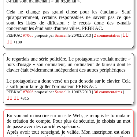
e-mail sont maintenant « au régional ».
Cela ne change pas grand chose pour les étudiants. Sauf
qu'apparemment, certains responsables ne savent pas ce que
sont les listes de diffusion : je reçois donc des e-mails
concernant les étudiants d'autres villes. PEBKAC.
👍🏽
PEBKAC
#7065
proposé par
Samael
le 26/02/2013 |
2 commentaires
|
👎🏽
+180
Je regardais une série policière. Le protagoniste voulait mettre «
hors d'usage » son ordinateur, un ordinateur de bureau dont le
clavier était évidemment indépendant des autres périphériques.
Le protagoniste a donc versé un peu de soda sur le clavier. Cela
a suffi pour faire griller l'ordinateur. PEBKAC.
PEBKAC
#7006
proposé par
Samael
le 19/02/2013 |
36 commentaires
|
👍🏽
👎🏽
+315
En voulant m'inscrire sur un site Web, je remplis le formulaire
de création de compte. Pour plus de sécurité, je choisis un mot
de passe avec des caractères spéciaux.
Après avoir tout renseigné, je valide. Mon inscription est alors