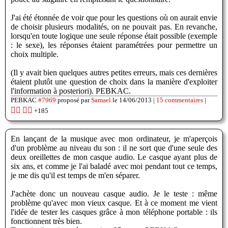
J'ai été étonnée de voir que pour les questions où on aurait envie
de choisir plusieurs modalités, on ne pouvait pas. En revanche,
lorsqu'en toute logique une seule réponse était possible (exemple
: le sexe), les réponses étaient paramétrées pour permettre un
choix multiple.
(Il y avait bien quelques autres petites erreurs, mais ces dernières
étaient plutôt une question de choix dans la manière d'exploiter
l'information à posteriori). PEBKAC.
PEBKAC
#7969
proposé par
Samael
le 14/06/2013 |
15 commentaires
|
👍🏽
👎🏽
+185
En lançant de la musique avec mon ordinateur, je m'aperçois
d'un problème au niveau du son : il ne sort que d'une seule des
deux oreillettes de mon casque audio. Le casque ayant plus de
six ans, et comme je l'ai baladé avec moi pendant tout ce temps,
je me dis qu'il est temps de m'en séparer.
J'achète donc un nouveau casque audio. Je le teste : même
problème qu'avec mon vieux casque. Et à ce moment me vient
l'idée de tester les casques grâce à mon téléphone portable : ils
fonctionnent très bien.