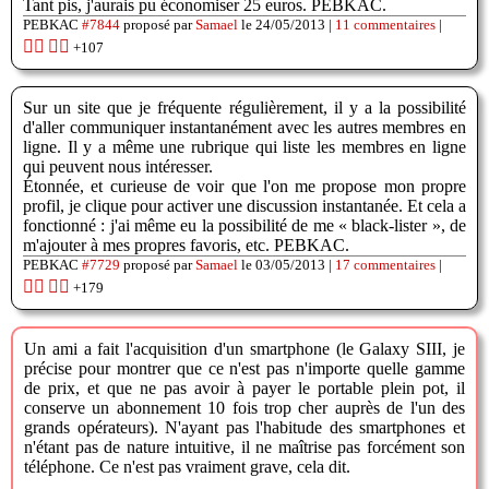
Tant pis, j'aurais pu économiser 25 euros. PEBKAC.
PEBKAC
#7844
proposé par
Samael
le 24/05/2013 |
11 commentaires
|
👍🏽
👎🏽
+107
Sur un site que je fréquente régulièrement, il y a la possibilité
d'aller communiquer instantanément avec les autres membres en
ligne. Il y a même une rubrique qui liste les membres en ligne
qui peuvent nous intéresser.
Étonnée, et curieuse de voir que l'on me propose mon propre
profil, je clique pour activer une discussion instantanée. Et cela a
fonctionné : j'ai même eu la possibilité de me « black-lister », de
m'ajouter à mes propres favoris, etc. PEBKAC.
PEBKAC
#7729
proposé par
Samael
le 03/05/2013 |
17 commentaires
|
👍🏽
👎🏽
+179
Un ami a fait l'acquisition d'un smartphone (le Galaxy SIII, je
précise pour montrer que ce n'est pas n'importe quelle gamme
de prix, et que ne pas avoir à payer le portable plein pot, il
conserve un abonnement 10 fois trop cher auprès de l'un des
grands opérateurs). N'ayant pas l'habitude des smartphones et
n'étant pas de nature intuitive, il ne maîtrise pas forcément son
téléphone. Ce n'est pas vraiment grave, cela dit.