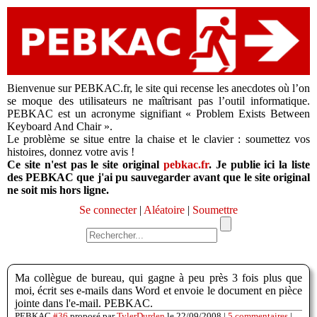
Bienvenue sur PEBKAC.fr, le site qui recense les anecdotes où l’on
se moque des utilisateurs ne maîtrisant pas l’outil informatique.
PEBKAC est un acronyme signifiant « Problem Exists Between
Keyboard And Chair ».
Le problème se situe entre la chaise et le clavier : soumettez vos
histoires, donnez votre avis !
Ce site n'est pas le site original
pebkac.fr
. Je publie ici la liste
des PEBKAC que j'ai pu sauvegarder avant que le site original
ne soit mis hors ligne.
Se connecter
|
Aléatoire
|
Soumettre
Ma collègue de bureau, qui gagne à peu près 3 fois plus que
moi, écrit ses e-mails dans Word et envoie le document en pièce
jointe dans l'e-mail. PEBKAC.
PEBKAC
#36
proposé par
TylerDurden
le 22/09/2008 |
5 commentaires
|