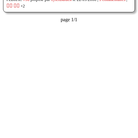
👍🏽
👎🏽
+2
page 1/1