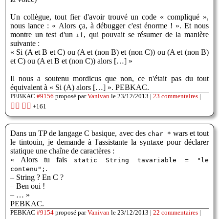
Un collègue, tout fier d'avoir trouvé un code « compliqué »,
nous lance : « Alors ça, à débugger c'est énorme ! ». Et nous
montre un test d'un
, qui pouvait se résumer de la manière
if
suivante :
« Si (A et B et C) ou (A et (non B) et (non C)) ou (A et (non B)
et C) ou (A et B et (non C)) alors […] »
Il nous a soutenu mordicus que non, ce n'était pas du tout
équivalent à « Si (A) alors […] ». PEBKAC.
PEBKAC
#9156
proposé par
Vanivan
le 23/12/2013 |
23 commentaires
|
👍🏽
👎🏽
+161
Dans un TP de langage C basique, avec des
wars et tout
char *
le tintouin, je demande à l'assistante la syntaxe pour déclarer
statique une chaîne de caractères :
« Alors tu fais
static String tavariable = "le
.
contenu";
– String ? En C ?
– Ben oui !
– … »
PEBKAC.
PEBKAC
#9154
proposé par
Vanivan
le 23/12/2013 |
22 commentaires
|