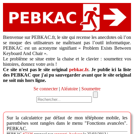
Bienvenue sur PEBKAC.fr, le site qui recense les anecdotes où l’on
se moque des utilisateurs ne maîtrisant pas l’outil informatique.
PEBKAC est un acronyme signifiant « Problem Exists Between
Keyboard And Chair ».
Le problème se situe entre la chaise et le clavier : soumettez vos
histoires, donnez votre avis !
Ce site n'est pas le site original
pebkac.fr
. Je publie ici la liste
des PEBKAC que j'ai pu sauvegarder avant que le site original
ne soit mis hors ligne.
Se connecter
|
Aléatoire
|
Soumettre
Sur la calculatrice par défaut de mon téléphone mobile, les
parenthèses sont rangées dans le menu "Fonctions avancées".
PEBKAC.
PEBKAC
#7336
proposé par
apprenti_hackeur
le 25/03/2013 |