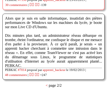
👍🏽
👎🏽
30 commentaires
|
-139
Alors que je suis en salle informatique, insatisfait des piètres
performances de Windows sur les machines du lycée, je boote
sur mon Live CD d'Ubuntu.
Dix minutes plus tard, un administrateur réseau débarque en
trombe, éteint l'ordinateur, me confisque le disque et me menace
d'en parler à la proviseure. À ce qu'il paraît, je serais « un
apprenti hacker cherchant à commettre une intrusion dans le
réseau ». En effet, comme TeamViewer ne s'est pas activé lors
du démarrage sous Linux, le programme de statistiques
d'utilisation d'Internet au lycée aurait apparemment planté...
PEBKAC.
PEBKAC
#7014
proposé par
apprenti_hackeur
le 19/02/2013 |
👍🏽
👎🏽
48 commentaires
|
+247
<
page 2/2