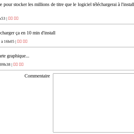
e pour stocker les millions de titre que le logiciel téléchargerai à l'ins
h53 |
👍🏽
👎🏽
charger ça en 10 min d'install
 à 16h05 |
👍🏽
👎🏽
arte graphique...
 09h38 |
👍🏽
👎🏽
Commentaire