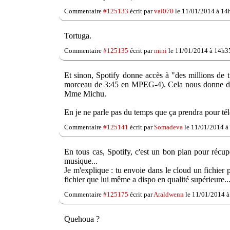
Commentaire
#125133
écrit par
val070
le 11/01/2014 à 14
Tortuga.
Commentaire
#125135
écrit par
mini
le 11/01/2014 à 14h3
Et sinon, Spotify donne accès à "des millions de 
morceau de 3:45 en MPEG-4). Cela nous donne donc
Mme Michu.
En je ne parle pas du temps que ça prendra pour télé
Commentaire
#125141
écrit par
Somadeva
le 11/01/2014 à
En tous cas, Spotify, c'est un bon plan pour récu
musique...
Je m'explique : tu envoie dans le cloud un fichier p
fichier que lui même a dispo en qualité supérieure...
Commentaire
#125175
écrit par
Araldwenn
le 11/01/2014 à
Quehoua ?