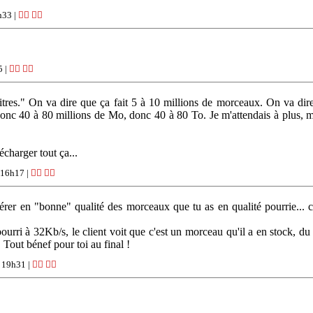
h33 |
👍🏽
👎🏽
5 |
👍🏽
👎🏽
titres." On va dire que ça fait 5 à 10 millions de morceaux. On va dir
 40 à 80 millions de Mo, donc 40 à 80 To. Je m'attendais à plus, mai
charger tout ça...
 16h17 |
👍🏽
👎🏽
pérer en "bonne" qualité des morceaux que tu as en qualité pourrie... 
ourri à 32Kb/s, le client voit que c'est un morceau qu'il a en stock, du
 Tout bénef pour toi au final !
 19h31 |
👍🏽
👎🏽