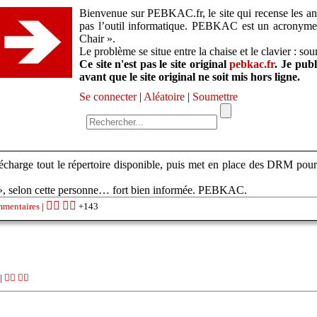
Bienvenue sur PEBKAC.fr, le site qui recense les ane
pas l’outil informatique. PEBKAC est un acronym
Chair ».
Le problème se situe entre la chaise et le clavier : so
Ce site n'est pas le site original
pebkac.fr
. Je pub
avant que le site original ne soit mis hors ligne.
Se connecter
|
Aléatoire
|
Soumettre
charge tout le répertoire disponible, puis met en place des DRM pour que
», selon cette personne… fort bien informée. PEBKAC.
👍🏽
👎🏽
mmentaires
|
+143
 |
👍🏽
👎🏽