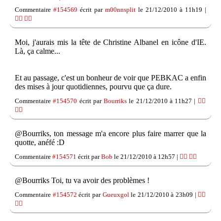
Commentaire
#154569
écrit par
m00nnsplit
le 21/12/2010 à 11h19 |
👍🏽
👎🏽
Moi, j'aurais mis la tête de Christine Albanel en icône d'IE.
Là, ça calme...
Et au passage, c'est un bonheur de voir que PEBKAC a enfin
des mises à jour quotidiennes, pourvu que ça dure.
Commentaire
#154570
écrit par
Bourriks
le 21/12/2010 à 11h27 |
👍🏽
👎🏽
@Bourriks, ton message m'a encore plus faire marrer que la
quotte, anéfé :D
Commentaire
#154571
écrit par
Bob
le 21/12/2010 à 12h57 |
👍🏽
👎🏽
@Bourriks Toi, tu va avoir des problèmes !
Commentaire
#154572
écrit par
Gueuxgol
le 21/12/2010 à 23h09 |
👍🏽
👎🏽