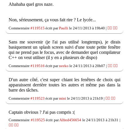
Ahahaha quel gros naze.
Non, sérieusement, ça vous fait rire ? Le lycée...
Commentaire
#119515
écrit par
Paulli
le 24/11/2013 à 19h40 |
👍🏽
👎🏽
Sans me souvenir (je l'ai pas utilisé longtemps), je dirais
basiquement un splash screen suivi d'une toute petite fenêtre
qui ne prend pas le focus, avec de demander quel compilateur
C++ on veut utiliser (il y en a plusieurs de dispo)
Commentaire
#119516
écrit par
neeko
le 24/11/2013 à 20h07 |
👍🏽
👎🏽
D'un autre côté, c'est super chiant les fenêtres de choix qui
apparaissent derrière toutes les autres et même pas dans la
barre des tâches.
Commentaire
#119523
écrit par
mini
le 24/11/2013 à 21h19 |
👍🏽
👎🏽
Captain obvious ? J'ai pas compris :(
Commentaire
#119525
écrit par
Alfred456654
le 24/11/2013 à 21h31 |
👍🏽
👎🏽