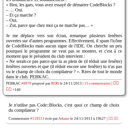
« Heu, les gars, vous avez essayé de démarrer CodeBlocks ?
– … Oui.
– Et ça marche ?
– Oui.
– Zut, parce que chez moi ça ne marche pas… »
Je me déplace vers son écran, remarque plusieurs fenêtres
ouvertes sur d'autres programmes. Effectivement, il spam l'icône
de CodeBlocks mais aucun signe de l'IDE. On cherche un peu
pourquoi le programme ne veut pas se montrer, et c'est à ce
moment que le président du club intervient :
« Ne serait-ce pas parce-que tu as plein de (il réduit une fenêtre)
fenêtres ouvertes et que (il réduit encore une fenêtre) tu n'as pas
vu le champ de choix du compilateur ? ». Rires de tout le monde
dans le club. PEBKAC.
👍🏽
PEBKAC
#8976
proposé par
ROB
le 24/11/2013 |
15 commentaires
|
👎🏽
+140
Je n'utilise pas Code::Blocks, c'est quoi ce champ de choix
du compilateur ?
Commentaire
#119513
écrit par
Arkane
le 24/11/2013 à 19h27 |
👍🏽
👎🏽