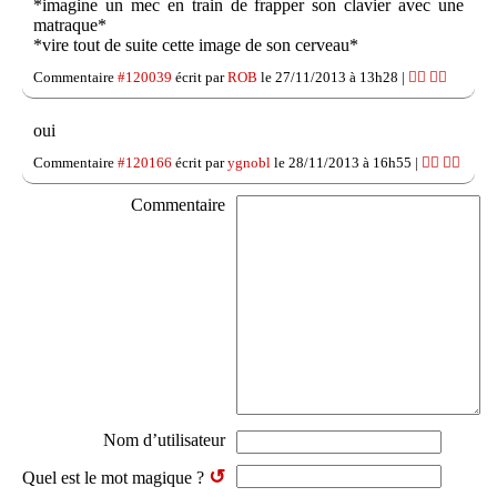
*imagine un mec en train de frapper son clavier avec une
matraque*
*vire tout de suite cette image de son cerveau*
Commentaire
#120039
écrit par
ROB
le 27/11/2013 à 13h28 |
👍🏽
👎🏽
oui
Commentaire
#120166
écrit par
ygnobl
le 28/11/2013 à 16h55 |
👍🏽
👎🏽
Commentaire
Nom d’utilisateur
↺
Quel est le mot magique ?