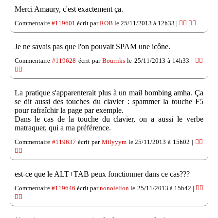
Merci Amaury, c'est exactement ça.
Commentaire
#119601
écrit par
ROB
le 25/11/2013 à 12h33 |
👍🏽
👎🏽
Je ne savais pas que l'on pouvait SPAM une icône.
Commentaire
#119628
écrit par
Bourriks
le 25/11/2013 à 14h33 |
👍🏽
👎🏽
La pratique s'apparenterait plus à un mail bombing amha. Ça
se dit aussi des touches du clavier : spammer la touche F5
pour rafraîchir la page par exemple.
Dans le cas de la touche du clavier, on a aussi le verbe
matraquer, qui a ma préférence.
Commentaire
#119637
écrit par
Milyyym
le 25/11/2013 à 15h02 |
👍🏽
👎🏽
est-ce que le ALT+TAB peux fonctionner dans ce cas???
Commentaire
#119646
écrit par
nonolelion
le 25/11/2013 à 15h42 |
👍🏽
👎🏽