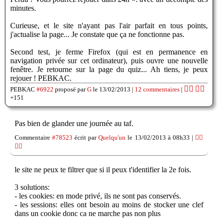
minutes.
Curieuse, et le site n'ayant pas l'air parfait en tous points,
j'actualise la page... Je constate que ça ne fonctionne pas.
Second test, je ferme Firefox (qui est en permanence en
navigation privée sur cet ordinateur), puis ouvre une nouvelle
fenêtre. Je retourne sur la page du quiz... Ah tiens, je peux
rejouer ! PEBKAC.
👍🏽
👎🏽
PEBKAC
#6922
proposé par
G
le 13/02/2013 |
12 commentaires
|
+151
Pas bien de glander une journée au taf.
Commentaire
#78523
écrit par
Quelqu'un
le 13/02/2013 à 08h33 |
👍🏽
👎🏽
le site ne peux te filtrer que si il peux t'identifier la 2e fois.
3 solutions:
- les cookies: en mode privé, ils ne sont pas conservés.
- les sessions: elles ont besoin au moins de stocker une clef
dans un cookie donc ca ne marche pas non plus