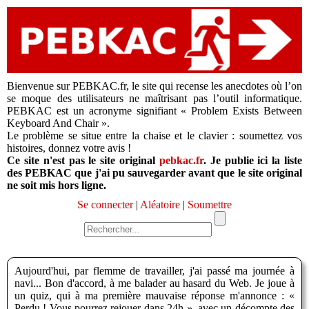
Bienvenue sur PEBKAC.fr, le site qui recense les anecdotes où l’on
se moque des utilisateurs ne maîtrisant pas l’outil informatique.
PEBKAC est un acronyme signifiant « Problem Exists Between
Keyboard And Chair ».
Le problème se situe entre la chaise et le clavier : soumettez vos
histoires, donnez votre avis !
Ce site n'est pas le site original
pebkac.fr
. Je publie ici la liste
des PEBKAC que j'ai pu sauvegarder avant que le site original
ne soit mis hors ligne.
Se connecter
|
Aléatoire
|
Soumettre
Aujourd'hui, par flemme de travailler, j'ai passé ma journée à
navi... Bon d'accord, à me balader au hasard du Web. Je joue à
un quiz, qui à ma première mauvaise réponse m'annonce : «
Perdu ! Vous pourrez rejouer dans 24h ». avec un décompte des