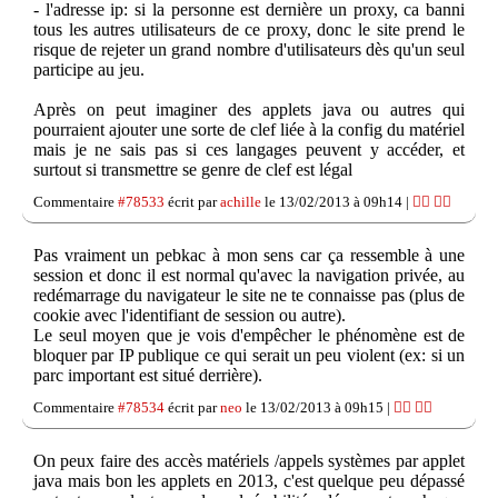
- l'adresse ip: si la personne est dernière un proxy, ca banni
tous les autres utilisateurs de ce proxy, donc le site prend le
risque de rejeter un grand nombre d'utilisateurs dès qu'un seul
participe au jeu.
Après on peut imaginer des applets java ou autres qui
pourraient ajouter une sorte de clef liée à la config du matériel
mais je ne sais pas si ces langages peuvent y accéder, et
surtout si transmettre se genre de clef est légal
Commentaire
#78533
écrit par
achille
le 13/02/2013 à 09h14 |
👍🏽
👎🏽
Pas vraiment un pebkac à mon sens car ça ressemble à une
session et donc il est normal qu'avec la navigation privée, au
redémarrage du navigateur le site ne te connaisse pas (plus de
cookie avec l'identifiant de session ou autre).
Le seul moyen que je vois d'empêcher le phénomène est de
bloquer par IP publique ce qui serait un peu violent (ex: si un
parc important est situé derrière).
Commentaire
#78534
écrit par
neo
le 13/02/2013 à 09h15 |
👍🏽
👎🏽
On peux faire des accès matériels /appels systèmes par applet
java mais bon les applets en 2013, c'est quelque peu dépassé