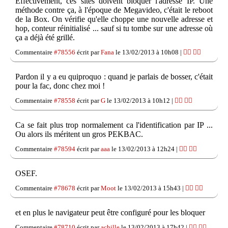
Effectivement, ces sites doivent bloquer l'adresse IP. Une
méthode contre ça, à l'époque de Megavideo, c'était le reboot
de la Box. On vérifie qu'elle choppe une nouvelle adresse et
hop, conteur réinitialisé ... sauf si tu tombe sur une adresse où
ça a déjà été grillé.
Commentaire
#78556
écrit par
Fana
le 13/02/2013 à 10h08 |
👍🏽
👎🏽
Pardon il y a eu quiproquo : quand je parlais de bosser, c'était
pour la fac, donc chez moi !
Commentaire
#78558
écrit par
G
le 13/02/2013 à 10h12 |
👍🏽
👎🏽
Ca se fait plus trop normalement ca l'identification par IP ...
Ou alors ils méritent un gros PEKBAC.
Commentaire
#78594
écrit par
aaa
le 13/02/2013 à 12h24 |
👍🏽
👎🏽
OSEF.
Commentaire
#78678
écrit par
Moot
le 13/02/2013 à 15h43 |
👍🏽
👎🏽
et en plus le navigateur peut être configuré pour les bloquer
Commentaire
#78710
écrit par
achille
le 13/02/2013 à 17h42 |
👍🏽
👎🏽