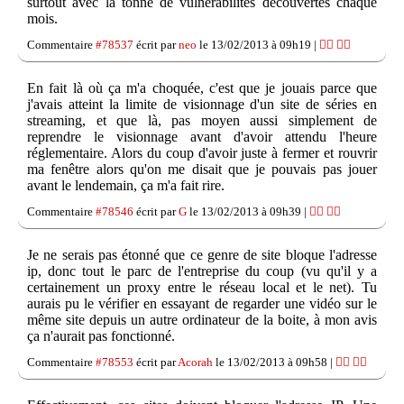
surtout avec la tonne de vulnérabilités découvertes chaque
mois.
Commentaire
#78537
écrit par
neo
le 13/02/2013 à 09h19 |
👍🏽
👎🏽
En fait là où ça m'a choquée, c'est que je jouais parce que
j'avais atteint la limite de visionnage d'un site de séries en
streaming, et que là, pas moyen aussi simplement de
reprendre le visionnage avant d'avoir attendu l'heure
réglementaire. Alors du coup d'avoir juste à fermer et rouvrir
ma fenêtre alors qu'on me disait que je pouvais pas jouer
avant le lendemain, ça m'a fait rire.
Commentaire
#78546
écrit par
G
le 13/02/2013 à 09h39 |
👍🏽
👎🏽
Je ne serais pas étonné que ce genre de site bloque l'adresse
ip, donc tout le parc de l'entreprise du coup (vu qu'il y a
certainement un proxy entre le réseau local et le net). Tu
aurais pu le vérifier en essayant de regarder une vidéo sur le
même site depuis un autre ordinateur de la boite, à mon avis
ça n'aurait pas fonctionné.
Commentaire
#78553
écrit par
Acorah
le 13/02/2013 à 09h58 |
👍🏽
👎🏽