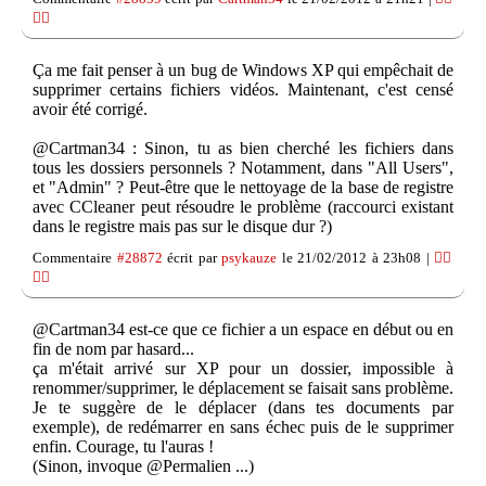
👎🏽
Ça me fait penser à un bug de Windows XP qui empêchait de
supprimer certains fichiers vidéos. Maintenant, c'est censé
avoir été corrigé.
@Cartman34 : Sinon, tu as bien cherché les fichiers dans
tous les dossiers personnels ? Notamment, dans "All Users",
et "Admin" ? Peut-être que le nettoyage de la base de registre
avec CCleaner peut résoudre le problème (raccourci existant
dans le registre mais pas sur le disque dur ?)
Commentaire
#28872
écrit par
psykauze
le 21/02/2012 à 23h08 |
👍🏽
👎🏽
@Cartman34 est-ce que ce fichier a un espace en début ou en
fin de nom par hasard...
ça m'était arrivé sur XP pour un dossier, impossible à
renommer/supprimer, le déplacement se faisait sans problème.
Je te suggère de le déplacer (dans tes documents par
exemple), de redémarrer en sans échec puis de le supprimer
enfin. Courage, tu l'auras !
(Sinon, invoque @Permalien ...)