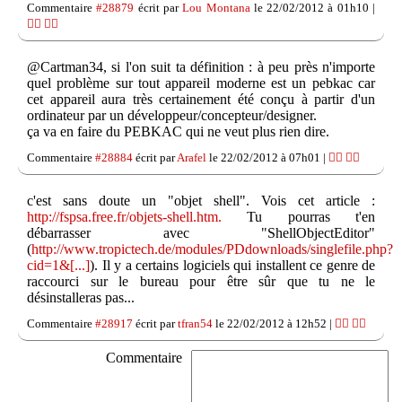
Commentaire
#28879
écrit par
Lou Montana
le 22/02/2012 à 01h10 |
👍🏽
👎🏽
@Cartman34, si l'on suit ta définition : à peu près n'importe
quel problème sur tout appareil moderne est un pebkac car
cet appareil aura très certainement été conçu à partir d'un
ordinateur par un développeur/concepteur/designer.
ça va en faire du PEBKAC qui ne veut plus rien dire.
Commentaire
#28884
écrit par
Arafel
le 22/02/2012 à 07h01 |
👍🏽
👎🏽
c'est sans doute un "objet shell". Vois cet article :
http://fspsa.free.fr/objets-shell.htm.
Tu pourras t'en
débarrasser avec "ShellObjectEditor"
(
http://www.tropictech.de/modules/PDdownloads/singlefile.php?
cid=1&[...]
). Il y a certains logiciels qui installent ce genre de
raccourci sur le bureau pour être sûr que tu ne le
désinstalleras pas...
Commentaire
#28917
écrit par
tfran54
le 22/02/2012 à 12h52 |
👍🏽
👎🏽
Commentaire