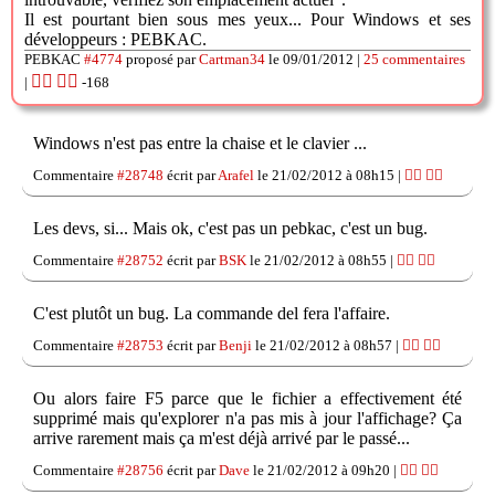
Il est pourtant bien sous mes yeux... Pour Windows et ses
développeurs : PEBKAC.
PEBKAC
#4774
proposé par
Cartman34
le 09/01/2012 |
25 commentaires
👍🏽
👎🏽
|
-168
Windows n'est pas entre la chaise et le clavier ...
Commentaire
#28748
écrit par
Arafel
le 21/02/2012 à 08h15 |
👍🏽
👎🏽
Les devs, si... Mais ok, c'est pas un pebkac, c'est un bug.
Commentaire
#28752
écrit par
BSK
le 21/02/2012 à 08h55 |
👍🏽
👎🏽
C'est plutôt un bug. La commande del fera l'affaire.
Commentaire
#28753
écrit par
Benji
le 21/02/2012 à 08h57 |
👍🏽
👎🏽
Ou alors faire F5 parce que le fichier a effectivement été
supprimé mais qu'explorer n'a pas mis à jour l'affichage? Ça
arrive rarement mais ça m'est déjà arrivé par le passé...
Commentaire
#28756
écrit par
Dave
le 21/02/2012 à 09h20 |
👍🏽
👎🏽