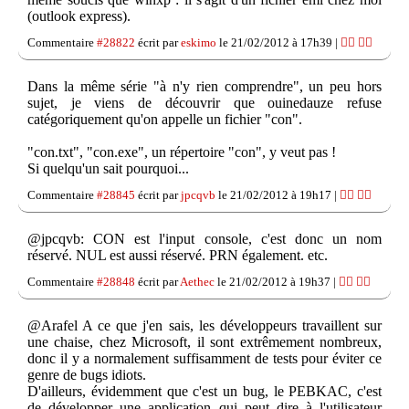
(outlook express).
Commentaire
#28822
écrit par
eskimo
le 21/02/2012 à 17h39 |
👍🏽
👎🏽
Dans la même série "à n'y rien comprendre", un peu hors
sujet, je viens de découvrir que ouinedauze refuse
catégoriquement qu'on appelle un fichier "con".
"con.txt", "con.exe", un répertoire "con", y veut pas !
Si quelqu'un sait pourquoi...
Commentaire
#28845
écrit par
jpcqvb
le 21/02/2012 à 19h17 |
👍🏽
👎🏽
@jpcqvb: CON est l'input console, c'est donc un nom
réservé. NUL est aussi réservé. PRN également. etc.
Commentaire
#28848
écrit par
Aethec
le 21/02/2012 à 19h37 |
👍🏽
👎🏽
@Arafel A ce que j'en sais, les développeurs travaillent sur
une chaise, chez Microsoft, il sont extrêmement nombreux,
donc il y a normalement suffisamment de tests pour éviter ce
genre de bugs idiots.
D'ailleurs, évidemment que c'est un bug, le PEBKAC, c'est
de développer une application qui peut dire à l'utilisateur