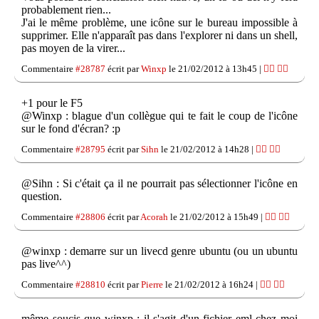
probablement rien...
J'ai le même problème, une icône sur le bureau impossible à
supprimer. Elle n'apparaît pas dans l'explorer ni dans un shell,
pas moyen de la virer...
Commentaire
#28787
écrit par
Winxp
le 21/02/2012 à 13h45 |
👍🏽
👎🏽
+1 pour le F5
@Winxp : blague d'un collègue qui te fait le coup de l'icône
sur le fond d'écran? :p
Commentaire
#28795
écrit par
Sihn
le 21/02/2012 à 14h28 |
👍🏽
👎🏽
@Sihn : Si c'était ça il ne pourrait pas sélectionner l'icône en
question.
Commentaire
#28806
écrit par
Acorah
le 21/02/2012 à 15h49 |
👍🏽
👎🏽
@winxp : demarre sur un livecd genre ubuntu (ou un ubuntu
pas live^^)
Commentaire
#28810
écrit par
Pierre
le 21/02/2012 à 16h24 |
👍🏽
👎🏽
même soucis que winxp : il s'agit d'un fichier eml chez moi