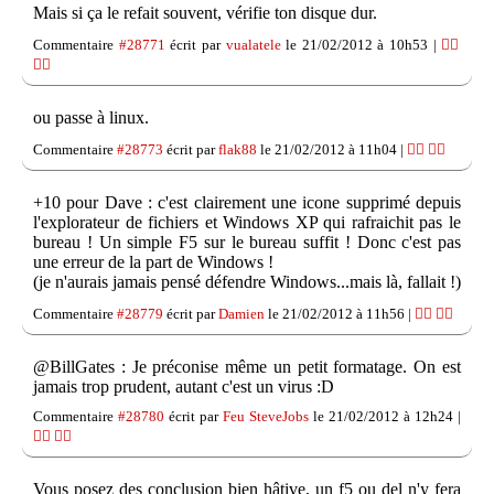
Mais si ça le refait souvent, vérifie ton disque dur.
Commentaire
#28771
écrit par
vualatele
le 21/02/2012 à 10h53 |
👍🏽
👎🏽
ou passe à linux.
Commentaire
#28773
écrit par
flak88
le 21/02/2012 à 11h04 |
👍🏽
👎🏽
+10 pour Dave : c'est clairement une icone supprimé depuis
l'explorateur de fichiers et Windows XP qui rafraichit pas le
bureau ! Un simple F5 sur le bureau suffit ! Donc c'est pas
une erreur de la part de Windows !
(je n'aurais jamais pensé défendre Windows...mais là, fallait !)
Commentaire
#28779
écrit par
Damien
le 21/02/2012 à 11h56 |
👍🏽
👎🏽
@BillGates : Je préconise même un petit formatage. On est
jamais trop prudent, autant c'est un virus :D
Commentaire
#28780
écrit par
Feu SteveJobs
le 21/02/2012 à 12h24 |
👍🏽
👎🏽
Vous posez des conclusion bien hâtive, un f5 ou del n'y fera