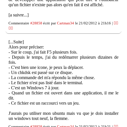
qu'un fichier n'existe pas alors qu'en fait il est affiché.
[a suivre...]
Commentaire
#28858
écrit par
Cartman34
le 21/02/2012 à 21h16 |
👍🏽
👎🏽
[...Suite]
Alors pour préciser:
- Sur le coup, j'ai fait F5 plusieurs fois.
- Depuis le temps, j'ai du redémarrer plusieurs dizaines de
fois.
- C'est bien une icone, je peux la déplacer.
- Un chkdsk est passé sur ce disque.
- La commande del m'a répondu la même chose.
- Le fichier n'est pas listé dans le terminal.
- C'est un Windows 7 à jour.
- Quand un fichier est ouvert dans une application, il me le
dit.
- Ce fichier est un raccourci vers un jeu.
J'aurais pu utiliser mon ubuntu mais vu que je dois installer
un windows tout neuf, la flemme.
Commentaire
#28859
écrit par
Cartman34
le 21/02/2012 à 21h21 |
👍🏽