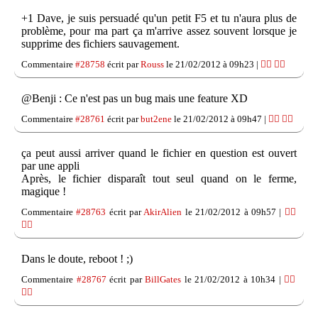
+1 Dave, je suis persuadé qu'un petit F5 et tu n'aura plus de
problème, pour ma part ça m'arrive assez souvent lorsque je
supprime des fichiers sauvagement.
Commentaire
#28758
écrit par
Rouss
le 21/02/2012 à 09h23 |
👍🏽
👎🏽
@Benji : Ce n'est pas un bug mais une feature XD
Commentaire
#28761
écrit par
but2ene
le 21/02/2012 à 09h47 |
👍🏽
👎🏽
ça peut aussi arriver quand le fichier en question est ouvert
par une appli
Après, le fichier disparaît tout seul quand on le ferme,
magique !
Commentaire
#28763
écrit par
AkirAlien
le 21/02/2012 à 09h57 |
👍🏽
👎🏽
Dans le doute, reboot ! ;)
Commentaire
#28767
écrit par
BillGates
le 21/02/2012 à 10h34 |
👍🏽
👎🏽