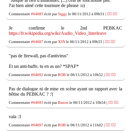
"Jusque là rien d'inhabituel, [...] cela ne fonctionne pas."
J'ai bien aimé cette tournure de phrase :o)
Commentaire
#64685
écrit par
Siggy
le 06/11/2012 à 09h51 |
👍🏽
👎🏽
Je confirme le 2nd PEBKAC
https://fr.wikipedia.org/wiki/Audio_Video_Interleave
Commentaire
#64687
écrit par
X3N
le 06/11/2012 à 09h55 |
👍🏽
👎🏽
"pas de firewall, pas d'antivirus"
Et un anti-baffe, tu en as un? *SPAF*
Commentaire
#64692
écrit par
ROB
le 06/11/2012 à 10h52 |
👍🏽
👎🏽
Pas de dialogue ni de mise en scène ayant un rapport avec la
bêtise du PEBKAC ? :'(
Commentaire
#64693
écrit par
Banon
le 06/11/2012 à 10h54 |
👍🏽
👎🏽
vala :3
Commentaire
#64697
écrit par
ROB
le 06/11/2012 à 11h02 |
👍🏽
👎🏽