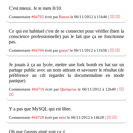
C'est mieux. Je te mets 8/10.
Commentaire
#64702
écrit par
Banon
le 06/11/2012 à 11h46 |
👍🏽
👎🏽
Ce qui est habituel c'est de se connecter pour vérifier (bien la
conscience professionnelle) pas le fait que ça ne fonctionne
pas.
Commentaire
#64704
écrit par
graou!
le 06/11/2012 à 11h58 |
👍🏽
👎🏽
Je jouais à ça au lycée, mettre une fork bomb en bat sur un
partage public avec un nom attirant et savourer le résultat (de
préférence au cdi regarder la documentaliste en mode
panique)
Commentaire
#64710
écrit par
Quelqu'un
le 06/11/2012 à 12h40 |
👍🏽
👎🏽
Y a pas que MySQL qui est libre.
Commentaire
#64728
écrit par
mini
le 06/11/2012 à 14h28 |
👍🏽
👎🏽
Oh que j'aurais aimé voir ça :(