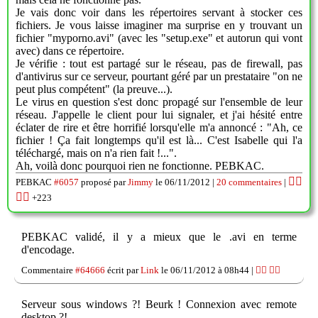
Je vais donc voir dans les répertoires servant à stocker ces
fichiers. Je vous laisse imaginer ma surprise en y trouvant un
fichier "myporno.avi" (avec les "setup.exe" et autorun qui vont
avec) dans ce répertoire.
Je vérifie : tout est partagé sur le réseau, pas de firewall, pas
d'antivirus sur ce serveur, pourtant géré par un prestataire "on ne
peut plus compétent" (la preuve...).
Le virus en question s'est donc propagé sur l'ensemble de leur
réseau. J'appelle le client pour lui signaler, et j'ai hésité entre
éclater de rire et être horrifié lorsqu'elle m'a annoncé : "Ah, ce
fichier ! Ça fait longtemps qu'il est là... C'est Isabelle qui l'a
téléchargé, mais on n'a rien fait !...".
Ah, voilà donc pourquoi rien ne fonctionne. PEBKAC.
👍🏽
PEBKAC
#6057
proposé par
Jimmy
le 06/11/2012 |
20 commentaires
|
👎🏽
+223
PEBKAC validé, il y a mieux que le .avi en terme
d'encodage.
Commentaire
#64666
écrit par
Link
le 06/11/2012 à 08h44 |
👍🏽
👎🏽
Serveur sous windows ?! Beurk ! Connexion avec remote
desktop ?!