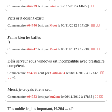
Commentaire
#64729
écrit par
mini
le 06/11/2012 à 14h29 |
👍🏽
👎🏽
Picts or it dosen't exist!
Commentaire
#64746
écrit par
Moot
le 06/11/2012 à 17h29 |
👍🏽
👎🏽
J'aime bien les baffes
:)
Commentaire
#64747
écrit par
Moot
le 06/11/2012 à 17h30 |
👍🏽
👎🏽
Déjà serveur sous windows est incompatible avec prestataire
compétent.
Commentaire
#64749
écrit par
Cartman34
le 06/11/2012 à 17h32 |
👍🏽
👎🏽
+1
Merci, je croyais être le seul.
Commentaire
#64753
écrit par
but2ene
le 06/11/2012 à 17h35 |
👍🏽
👎🏽
T'as oublié le plus important, H.264 ... :-P