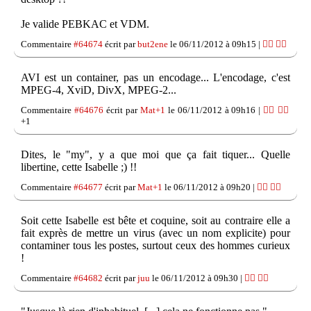
Je valide PEBKAC et VDM.
Commentaire
#64674
écrit par
but2ene
le 06/11/2012 à 09h15 |
👍🏽
👎🏽
AVI est un container, pas un encodage... L'encodage, c'est
MPEG-4, XviD, DivX, MPEG-2...
Commentaire
#64676
écrit par
Mat+1
le 06/11/2012 à 09h16 |
👍🏽
👎🏽
+1
Dites, le "my", y a que moi que ça fait tiquer... Quelle
libertine, cette Isabelle ;) !!
Commentaire
#64677
écrit par
Mat+1
le 06/11/2012 à 09h20 |
👍🏽
👎🏽
Soit cette Isabelle est bête et coquine, soit au contraire elle a
fait exprès de mettre un virus (avec un nom explicite) pour
contaminer tous les postes, surtout ceux des hommes curieux
!
Commentaire
#64682
écrit par
juu
le 06/11/2012 à 09h30 |
👍🏽
👎🏽