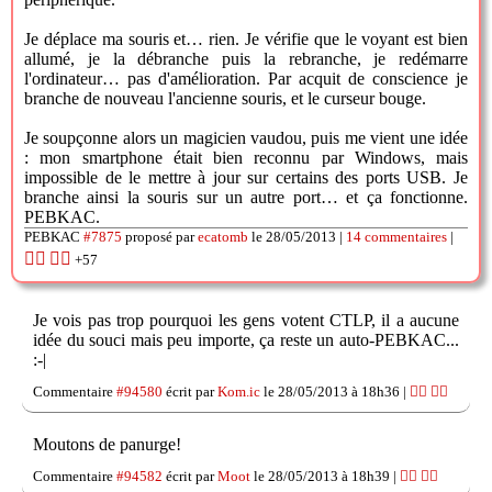
Je déplace ma souris et… rien. Je vérifie que le voyant est bien
allumé, je la débranche puis la rebranche, je redémarre
l'ordinateur… pas d'amélioration. Par acquit de conscience je
branche de nouveau l'ancienne souris, et le curseur bouge.
Je soupçonne alors un magicien vaudou, puis me vient une idée
: mon smartphone était bien reconnu par Windows, mais
impossible de le mettre à jour sur certains des ports USB. Je
branche ainsi la souris sur un autre port… et ça fonctionne.
PEBKAC.
PEBKAC
#7875
proposé par
ecatomb
le 28/05/2013 |
14 commentaires
|
👍🏽
👎🏽
+57
Je vois pas trop pourquoi les gens votent CTLP, il a aucune
idée du souci mais peu importe, ça reste un auto-PEBKAC...
:-|
Commentaire
#94580
écrit par
Kom.ic
le 28/05/2013 à 18h36 |
👍🏽
👎🏽
Moutons de panurge!
Commentaire
#94582
écrit par
Moot
le 28/05/2013 à 18h39 |
👍🏽
👎🏽