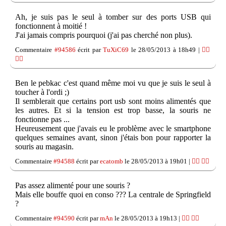
Ah, je suis pas le seul à tomber sur des ports USB qui
fonctionnent à moitié !
J'ai jamais compris pourquoi (j'ai pas cherché non plus).
Commentaire
#94586
écrit par
TuXiC69
le 28/05/2013 à 18h49 |
👍🏽
👎🏽
Ben le pebkac c'est quand même moi vu que je suis le seul à
toucher à l'ordi ;)
Il semblerait que certains port usb sont moins alimentés que
les autres. Et si la tension est trop basse, la souris ne
fonctionne pas ...
Heureusement que j'avais eu le problème avec le smartphone
quelques semaines avant, sinon j'étais bon pour rapporter la
souris au magasin.
Commentaire
#94588
écrit par
ecatomb
le 28/05/2013 à 19h01 |
👍🏽
👎🏽
Pas assez alimenté pour une souris ?
Mais elle bouffe quoi en conso ??? La centrale de Springfield
?
Commentaire
#94590
écrit par
mAn
le 28/05/2013 à 19h13 |
👍🏽
👎🏽