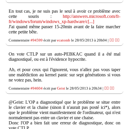
En tout cas, je ne suis pas le seul à avoir ce problème avec
cette souris :
http://answers.microsoft.com/fr-
fr/windows/forum/windows_xp-hardware/c[...]
J'ai quand même passer 15-20min avant de la faire marcher
cette petite bête.
Commentaire
#94599
écrit par
ecatomb
le 28/05/2013 à 20h04 |
👍🏽
👎🏽
On vote CTLP sur un auto-PEBKAC quand il a été mal
diagnostiqué, ou est à l'évidence hypocrite.
Ah, et pour ceux qui l'ignorent, vous n'allez pas vous taper
une malédiction au kernel panic sur sept générations si vous
ne votez pas, hein.
Commentaire
#94604
écrit par
Geist
le 28/05/2013 à 20h34 |
👍🏽
👎🏽
@Geist: L'OP a diagnostiqué que le problème se situe entre
le clavier et la chaise (sinon il n'aurait pas posté ici*), alors
que le problème vient manifestement de l'ordinateur, qui n'est
normalement pas entre un clavier et une chaise.
Donc l'OP a bien fait une erreur de diagnostique, donc on
vote CTLP.