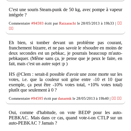
C'est une souris Steam-punk de 50 kg, avec pompe à vapeur
intégrée ?
Commentaire
#94593
écrit par
Raizarachi
le 28/05/2013 à 19h33 |
👍🏽
👎🏽
Eh bien, si tomber devant un problème pas courant,
franchement bizarre, et ne pas savoir le résoudre en moins de
deux secondes est un pebkac, je pourrais beaucoup m'auto-
pebkaquer. (Même sans ça, je pense que je peux le faire, en
fait, mais c'est un autre sujet :p )
HS @Clem : serait-il possible d'avoir une zone morte sur les
votes, i.e. que la couleur soit grise entre -10 et 10 (par
exemple, ça peut être -10% votes total, +10% votes total)
plutôt que seulement à 0 ?
Commentaire
#94595
écrit par
danarmk
le 28/05/2013 à 19h40 |
👍🏽
👎🏽
Oui, comme d'habitude, on vote BEDP pour les auto-
PEBKAC. Mais dans ce cas, quand vote-t-on CTLP sur un
auto-PEBKAC ? Jamais ?