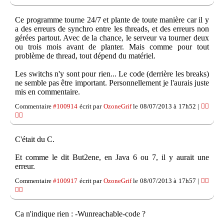
Ce programme tourne 24/7 et plante de toute manière car il y
a des erreurs de synchro entre les threads, et des erreurs non
gérées partout. Avec de la chance, le serveur va tourner deux
ou trois mois avant de planter. Mais comme pour tout
problème de thread, tout dépend du matériel.
Les switchs n'y sont pour rien... Le code (derrière les breaks)
ne semble pas être important. Personnellement je l'aurais juste
mis en commentaire.
Commentaire
#100914
écrit par
OzoneGrif
le 08/07/2013 à 17h52 |
👍🏽
👎🏽
C'était du C.
Et comme le dit But2ene, en Java 6 ou 7, il y aurait une
erreur.
Commentaire
#100917
écrit par
OzoneGrif
le 08/07/2013 à 17h57 |
👍🏽
👎🏽
Ca n'indique rien : -Wunreachable-code ?