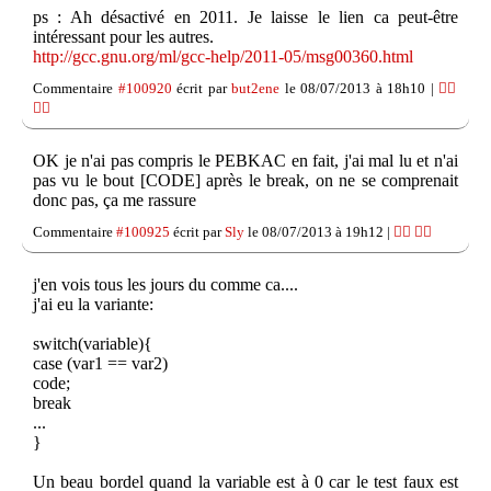
ps : Ah désactivé en 2011. Je laisse le lien ca peut-être
intéressant pour les autres.
http://gcc.gnu.org/ml/gcc-help/2011-05/msg00360.html
Commentaire
#100920
écrit par
but2ene
le 08/07/2013 à 18h10 |
👍🏽
👎🏽
OK je n'ai pas compris le PEBKAC en fait, j'ai mal lu et n'ai
pas vu le bout [CODE] après le break, on ne se comprenait
donc pas, ça me rassure
Commentaire
#100925
écrit par
Sly
le 08/07/2013 à 19h12 |
👍🏽
👎🏽
j'en vois tous les jours du comme ca....
j'ai eu la variante:
switch(variable){
case (var1 == var2)
code;
break
...
}
Un beau bordel quand la variable est à 0 car le test faux est