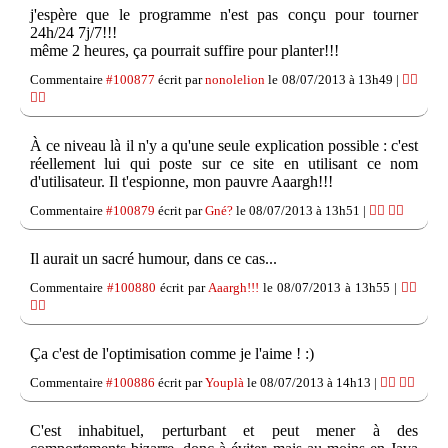
j'espère que le programme n'est pas conçu pour tourner
24h/24 7j/7!!!
même 2 heures, ça pourrait suffire pour planter!!!
Commentaire
#100877
écrit par
nonolelion
le 08/07/2013 à 13h49 |
👍🏽
👎🏽
À ce niveau là il n'y a qu'une seule explication possible : c'est
réellement lui qui poste sur ce site en utilisant ce nom
d'utilisateur. Il t'espionne, mon pauvre Aaargh!!!
Commentaire
#100879
écrit par
Gné?
le 08/07/2013 à 13h51 |
👍🏽
👎🏽
Il aurait un sacré humour, dans ce cas...
Commentaire
#100880
écrit par
Aaargh!!!
le 08/07/2013 à 13h55 |
👍🏽
👎🏽
Ça c'est de l'optimisation comme je l'aime ! :)
Commentaire
#100886
écrit par
Youplà
le 08/07/2013 à 14h13 |
👍🏽
👎🏽
C'est inhabituel, perturbant et peut mener à des