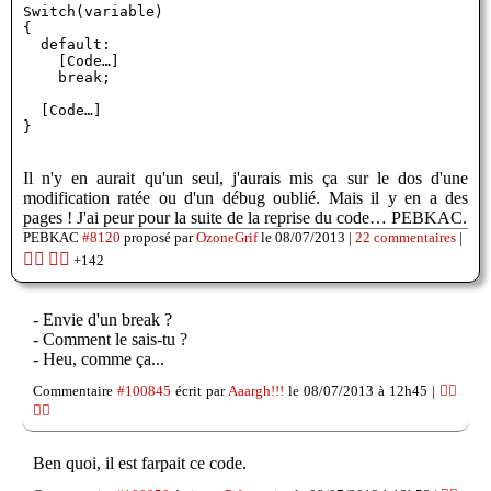
Switch(variable) 

{

  default:

    [Code…]

    break;

  [Code…]

}
Il n'y en aurait qu'un seul, j'aurais mis ça sur le dos d'une
modification ratée ou d'un débug oublié. Mais il y en a des
pages ! J'ai peur pour la suite de la reprise du code… PEBKAC.
PEBKAC
#8120
proposé par
OzoneGrif
le 08/07/2013 |
22 commentaires
|
👍🏽
👎🏽
+142
- Envie d'un break ?
- Comment le sais-tu ?
- Heu, comme ça...
Commentaire
#100845
écrit par
Aaargh!!!
le 08/07/2013 à 12h45 |
👍🏽
👎🏽
Ben quoi, il est farpait ce code.