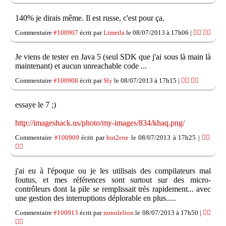
140% je dirais même. Il est russe, c'est pour ça.
Commentaire
#100907
écrit par
Limeila
le 08/07/2013 à 17h06 |
👍🏽
👎🏽
Je viens de tester en Java 5 (seul SDK que j'ai sous là main là
maintenant) et aucun unreachable code ...
Commentaire
#100908
écrit par
Sly
le 08/07/2013 à 17h15 |
👍🏽
👎🏽
essaye le 7 ;)
http://imageshack.us/photo/my-images/834/khaq.png/
Commentaire
#100909
écrit par
but2ene
le 08/07/2013 à 17h25 |
👍🏽
👎🏽
j'ai eu à l'époque ou je les utilisais des compilateurs mal
foutus, et mes références sont surtout sur des micro-
contrôleurs dont la pile se remplissait très rapidement... avec
une gestion des interruptions déplorable en plus.....
Commentaire
#100913
écrit par
nonolelion
le 08/07/2013 à 17h50 |
👍🏽
👎🏽