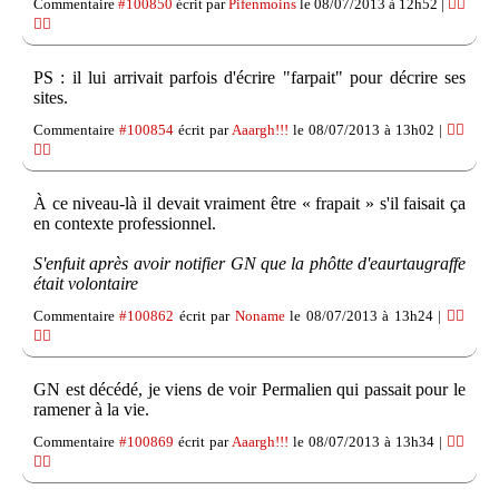
Commentaire
#100850
écrit par
Pifenmoins
le 08/07/2013 à 12h52 |
👍🏽
👎🏽
PS : il lui arrivait parfois d'écrire "farpait" pour décrire ses
sites.
Commentaire
#100854
écrit par
Aaargh!!!
le 08/07/2013 à 13h02 |
👍🏽
👎🏽
À ce niveau-là il devait vraiment être « frapait » s'il faisait ça
en contexte professionnel.
S'enfuit après avoir notifier GN que la phôtte d'eaurtaugraffe
était volontaire
Commentaire
#100862
écrit par
Noname
le 08/07/2013 à 13h24 |
👍🏽
👎🏽
GN est décédé, je viens de voir Permalien qui passait pour le
ramener à la vie.
Commentaire
#100869
écrit par
Aaargh!!!
le 08/07/2013 à 13h34 |
👍🏽
👎🏽