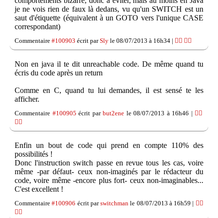
comportements bizarre, donc à éviter, mais au moins en Java
je ne vois rien de faux là dedans, vu qu'un SWITCH est un
saut d'étiquette (équivalent à un GOTO vers l'unique CASE
correspondant)
Commentaire
#100903
écrit par
Sly
le 08/07/2013 à 16h34 |
👍🏽
👎🏽
Non en java il te dit unreachable code. De même quand tu
écris du code après un return
Comme en C, quand tu lui demandes, il est sensé te les
afficher.
Commentaire
#100905
écrit par
but2ene
le 08/07/2013 à 16h46 |
👍🏽
👎🏽
Enfin un bout de code qui prend en compte 110% des
possibilités !
Donc l'instruction switch passe en revue tous les cas, voire
même -par défaut- ceux non-imaginés par le rédacteur du
code, voire même -encore plus fort- ceux non-imaginables...
C'est excellent !
Commentaire
#100906
écrit par
switchman
le 08/07/2013 à 16h59 |
👍🏽
👎🏽