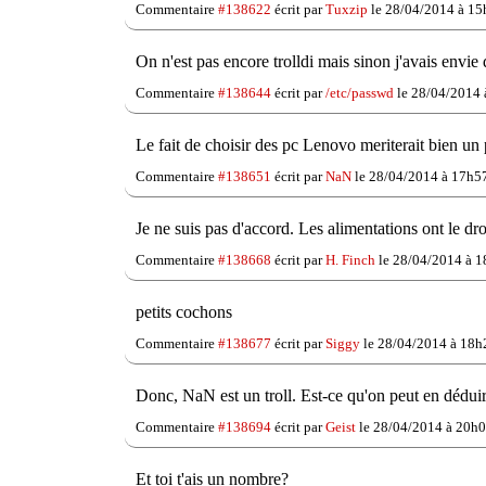
Commentaire
#138622
écrit par
Tuxzip
le 28/04/2014 à 15
On n'est pas encore trolldi mais sinon j'avais envie de
Commentaire
#138644
écrit par
/etc/passwd
le 28/04/2014 
Le fait de choisir des pc Lenovo meriterait bien un 
Commentaire
#138651
écrit par
NaN
le 28/04/2014 à 17h5
Je ne suis pas d'accord. Les alimentations ont le dr
Commentaire
#138668
écrit par
H. Finch
le 28/04/2014 à 1
petits cochons
Commentaire
#138677
écrit par
Siggy
le 28/04/2014 à 18h
Donc, NaN est un troll. Est-ce qu'on peut en déduir
Commentaire
#138694
écrit par
Geist
le 28/04/2014 à 20h0
Et toi t'ais un nombre?