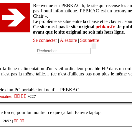
Bienvenue sur PEBKAC.fr, le site qui recense les ane
pas l’outil informatique. PEBKAC est un acronym
Chair ».
Le problème se situe entre la chaise et le clavier : so
Ce site n'est pas le site original
pebkac.fr
. Je pub
avant que le site original ne soit mis hors ligne.
Se connecter
|
Aléatoire
|
Soumettre
r la fiche d'alimentation d'un vieil ordinateur portable HP dans un ord
ce n'est pas la même taille… (ce n'est d'ailleurs pas non plus le mê
la vie d'un PC portable tout neuf… PEBKAC.
👍🏽
👎🏽
ntaires
|
+227
e forcer, pour lui montrer ce que ça fait. Pauvre laptop.
 12h52 |
👍🏽
👎🏽
+1