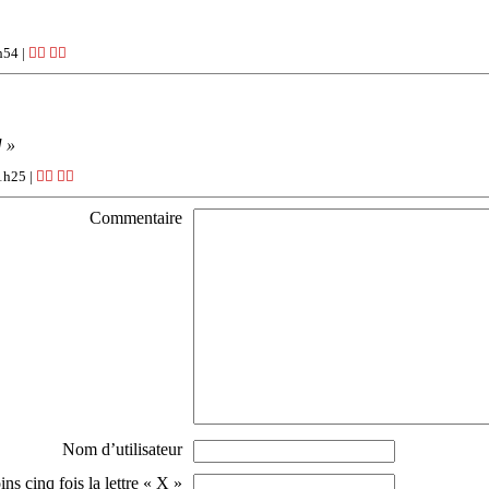
h54 |
👍🏽
👎🏽
] »
1h25 |
👍🏽
👎🏽
Commentaire
Nom d’utilisateur
s cinq fois la lettre « X »