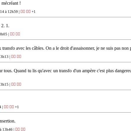
, mécréant !
14 à 12h59 |
👍🏽
👎🏽
+1
 2. 1.
3h05 |
👍🏽
👎🏽
transfo avec les câbles. On a le droit d'assaisonner, je ne suis pas non 
13h13 |
👍🏽
👎🏽
 tous. Quand tu lis qu'avec un transfo d'un ampère c'est plus dangereu
13h15 |
👍🏽
👎🏽
4 |
👍🏽
👎🏽
+1
nsertion.
à 13h46 |
👍🏽
👎🏽