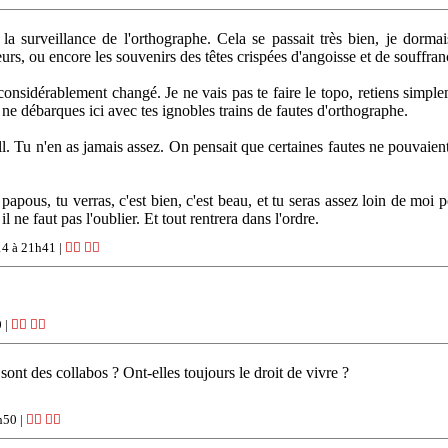
a surveillance de l'orthographe. Cela se passait très bien, je dormais 
eurs, ou encore les souvenirs des têtes crispées d'angoisse et de souffran
a considérablement changé. Je ne vais pas te faire le topo, retiens simp
 ne débarques ici avec tes ignobles trains de fautes d'orthographe.
ll. Tu n'en as jamais assez. On pensait que certaines fautes ne pouvaient p
apous, tu verras, c'est bien, c'est beau, et tu seras assez loin de moi 
 ne faut pas l'oublier. Et tout rentrera dans l'ordre.
14 à 21h41 |
👍🏽
👎🏽
 |
👍🏽
👎🏽
ont des collabos ? Ont-elles toujours le droit de vivre ?
h50 |
👍🏽
👎🏽