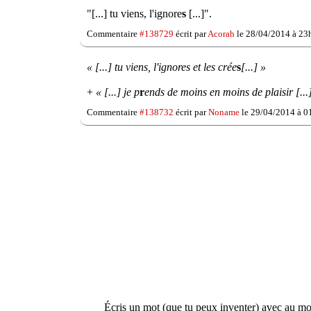
"[...] tu viens, l'ignore
s
[...]".
Commentaire
#138729
écrit par
Acorah
le 28/04/2014 à 23
« [...] tu viens, l'ignores et les crée
s
[...] »
+
« [...] je p
r
ends de moins en moins de plaisir [...
Commentaire
#138732
écrit par
Noname
le 29/04/2014 à 0
Écris un mot (que tu peux inventer) avec au moin