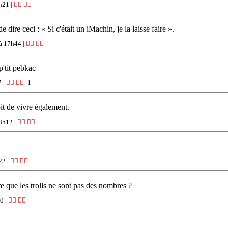
h21 |
👍🏽
👎🏽
 dire ceci : « Si c'était un iMachin, je la laisse faire ».
à 17h44 |
👍🏽
👎🏽
p'tit pebkac
7 |
👍🏽
👎🏽
-1
oit de vivre également.
8h12 |
👍🏽
👎🏽
22 |
👍🏽
👎🏽
e que les trolls ne sont pas des nombres ?
0 |
👍🏽
👎🏽