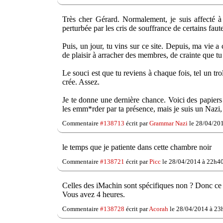
Très cher Gérard. Normalement, je suis affecté à l
perturbée par les cris de souffrance de certains faut
Puis, un jour, tu vins sur ce site. Depuis, ma vie 
de plaisir à arracher des membres, de crainte que tu
Le souci est que tu reviens à chaque fois, tel un tro
crée. Assez.
Je te donne une dernière chance. Voici des papiers p
les emm*rder par ta présence, mais je suis un Nazi, il
Commentaire
#138713
écrit par
Grammar Nazi
le 28/04/20
le temps que je patiente dans cette chambre noir
Commentaire
#138721
écrit par
Picc
le 28/04/2014 à 22h40
Celles des iMachin sont spécifiques non ? Donc ce s
Vous avez 4 heures.
Commentaire
#138728
écrit par
Acorah
le 28/04/2014 à 23