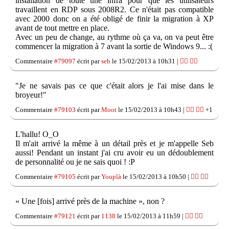
installation de toute une infra pour que les utilisateurs
travaillent en RDP sous 2008R2. Ce n'était pas compatible
avec 2000 donc on a été obligé de finir la migration à XP
avant de tout mettre en place.
Avec un peu de change, au rythme où ça va, on va peut être
commencer la migration à 7 avant la sortie de Windows 9... :(
Commentaire
#79097
écrit par
seb
le 15/02/2013 à 10h31 |
👍🏽
👎🏽
"Je ne savais pas ce que c'était alors je l'ai mise dans le
broyeur!"
Commentaire
#79103
écrit par
Moot
le 15/02/2013 à 10h43 |
👍🏽
👎🏽
+1
L'hallu! O_O
Il m'ait arrivé la même à un détail près et je m'appelle Seb
aussi! Pendant un instant j'ai cru avoir eu un dédoublement
de personnalité ou je ne sais quoi ! :P
Commentaire
#79105
écrit par
Youplà
le 15/02/2013 à 10h50 |
👍🏽
👎🏽
« Une [fois] arrivé près de la machine », non ?
Commentaire
#79121
écrit par
1138
le 15/02/2013 à 11h59 |
👍🏽
👎🏽