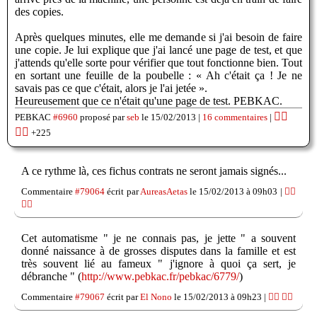
des copies.
Après quelques minutes, elle me demande si j'ai besoin de faire
une copie. Je lui explique que j'ai lancé une page de test, et que
j'attends qu'elle sorte pour vérifier que tout fonctionne bien. Tout
en sortant une feuille de la poubelle : « Ah c'était ça ! Je ne
savais pas ce que c'était, alors je l'ai jetée ».
Heureusement que ce n'était qu'une page de test. PEBKAC.
👍🏽
PEBKAC
#6960
proposé par
seb
le 15/02/2013 |
16 commentaires
|
👎🏽
+225
A ce rythme là, ces fichus contrats ne seront jamais signés...
Commentaire
#79064
écrit par
AureasAetas
le 15/02/2013 à 09h03 |
👍🏽
👎🏽
Cet automatisme " je ne connais pas, je jette " a souvent
donné naissance à de grosses disputes dans la famille et est
très souvent lié au fameux " j'ignore à quoi ça sert, je
débranche " (
http://www.pebkac.fr/pebkac/6779/
)
Commentaire
#79067
écrit par
El Nono
le 15/02/2013 à 09h23 |
👍🏽
👎🏽