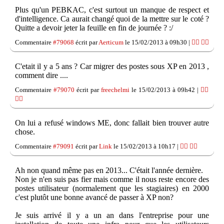
Plus qu'un PEBKAC, c'est surtout un manque de respect et
d'intelligence. Ca aurait changé quoi de la mettre sur le coté ?
Quitte a devoir jeter la feuille en fin de journée ? :/
Commentaire
#79068
écrit par
Aerticum
le 15/02/2013 à 09h30 |
👍🏽
👎🏽
C'etait il y a 5 ans ? Car migrer des postes sous XP en 2013 ,
comment dire ....
Commentaire
#79070
écrit par
freechelmi
le 15/02/2013 à 09h42 |
👍🏽
👎🏽
On lui a refusé windows ME, donc fallait bien trouver autre
chose.
Commentaire
#79091
écrit par
Link
le 15/02/2013 à 10h17 |
👍🏽
👎🏽
Ah non quand même pas en 2013... C'était l'année dernière.
Non je n'en suis pas fier mais comme il nous reste encore des
postes utilisateur (normalement que les stagiaires) en 2000
c'est plutôt une bonne avancé de passer à XP non?
Je suis arrivé il y a un an dans l'entreprise pour une