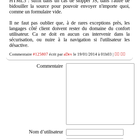
HTML5 : suffit dans un cas de stopper JS, dans l'autre de
bidouiller la source pour pouvoir envoyer n'importe quoi,
comme un formulaire vide.
Il ne faut pas oublier que, à de rares exceptions près, les
langages côté client doivent rester du domaine du confort
utilisateur. Ca ne doit en aucun cas intervenir dans la
sécurisation, ou nuire à la navigation si l'utilisateur les
désactive.
Commentaire
#125807
écrit par
aDev
le 19/01/2014 à 01h03 |
👍🏽
👎🏽
Commentaire
Nom d’utilisateur