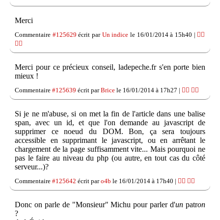
Merci
Commentaire
#125629
écrit par
Un indice
le 16/01/2014 à 15h40 |
👍🏽
👎🏽
Merci pour ce précieux conseil, ladepeche.fr s'en porte bien
mieux !
Commentaire
#125639
écrit par
Brice
le 16/01/2014 à 17h27 |
👍🏽
👎🏽
Si je ne m'abuse, si on met la fin de l'article dans une balise
span, avec un id, et que l'on demande au javascript de
supprimer ce noeud du DOM. Bon, ça sera toujours
accessible en supprimant le javascript, ou en arrêtant le
chargement de la page suffisamment vite... Mais pourquoi ne
pas le faire au niveau du php (ou autre, en tout cas du côté
serveur...)?
Commentaire
#125642
écrit par
o4b
le 16/01/2014 à 17h40 |
👍🏽
👎🏽
Donc on parle de "Monsieur" Michu pour parler d'
un
patr
on
?