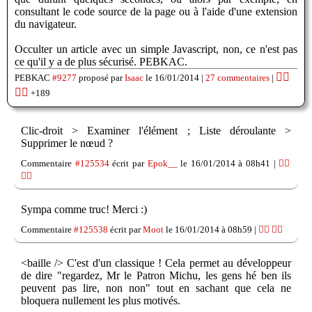
consultant le code source de la page ou à l'aide d'une extension
du navigateur.
Occulter un article avec un simple Javascript, non, ce n'est pas
ce qu'il y a de plus sécurisé. PEBKAC.
👍🏽
PEBKAC
#9277
proposé par
Isaac
le 16/01/2014 |
27 commentaires
|
👎🏽
+189
Clic-droit > Examiner l'élément ; Liste déroulante >
Supprimer le nœud ?
Commentaire
#125534
écrit par
Epok__
le 16/01/2014 à 08h41 |
👍🏽
👎🏽
Sympa comme truc! Merci :)
Commentaire
#125538
écrit par
Moot
le 16/01/2014 à 08h59 |
👍🏽
👎🏽
<baille /> C'est d'un classique ! Cela permet au développeur
de dire "regardez, Mr le Patron Michu, les gens hé ben ils
peuvent pas lire, non non" tout en sachant que cela ne
bloquera nullement les plus motivés.