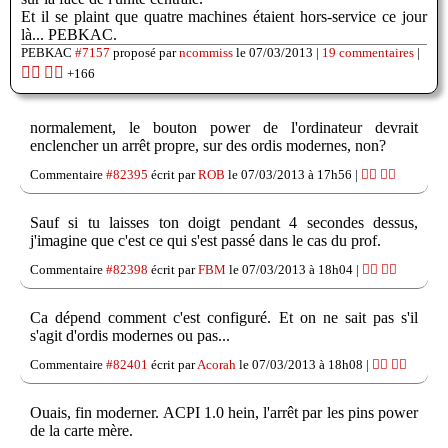
Et il se plaint que quatre machines étaient hors-service ce jour
là... PEBKAC.
PEBKAC
#7157
proposé par
ncommiss
le 07/03/2013 |
19 commentaires
|
👍🏽
👎🏽
+166
normalement, le bouton power de l'ordinateur devrait
enclencher un arrêt propre, sur des ordis modernes, non?
Commentaire
#82395
écrit par
ROB
le 07/03/2013 à 17h56 |
👍🏽
👎🏽
Sauf si tu laisses ton doigt pendant 4 secondes dessus,
j'imagine que c'est ce qui s'est passé dans le cas du prof.
Commentaire
#82398
écrit par
FBM
le 07/03/2013 à 18h04 |
👍🏽
👎🏽
Ca dépend comment c'est configuré. Et on ne sait pas s'il
s'agit d'ordis modernes ou pas...
Commentaire
#82401
écrit par
Acorah
le 07/03/2013 à 18h08 |
👍🏽
👎🏽
Ouais, fin moderner. ACPI 1.0 hein, l'arrêt par les pins power
de la carte mère.