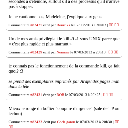
secondes à s'éteindre, surtout s'il a des processus qu'il n'arrive
pas à stopper.
Je ne cautionne pas, Madeleine, j'explique aux gens.
Commentaire
#82425
écrit par
Bourriks
le 07/03/2013 à 20h03 |
👍🏽
👎🏽
Un de mes amis privilégiait le kill -9 -1 sous UNIX parce que
« c'est plus rapide et plus marrant »
Commentaire
#82429
écrit par
Noname
le 07/03/2013 à 20h13 |
👍🏽
👎🏽
je connais pas le fonctionnement de la commande kill, ça fait
quoi? :3
se prend des exemplaires imprimés par Arafel des pages man
dans la tête
Commentaire
#82431
écrit par
ROB
le 07/03/2013 à 20h25 |
👍🏽
👎🏽
Mieux le rouge du boîtier "coupure d'urgence" (sale de TP ou
techno)
Commentaire
#82433
écrit par
Geek-garou
le 07/03/2013 à 20h30 |
👍🏽
👎🏽