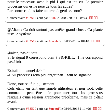
pour le processus avec le pid 1 qui est init est "le premier
processus qui est le pere de tous les autres"
Par contre ca dois faire un arret degeulasse non?
Commentaire
#82517
écrit par
Altan
le 08/03/2013 à 10h03 |
👍🏽
👎🏽
@Altan : Ca doit surtout pas arrêter grand chose. Ca plante
juste le système.
Commentaire
#82519
écrit par
Acorah
le 08/03/2013 à 10h18 |
👍🏽
👎🏽
@altan, pas du tout.
Si le signal 9 correspond bien à SIGKILL, -1 ne correspond
pas à init.
Extrait du manuel de kill :
-1 All processes with pid larger than 1 will be signaled.
Donc, tous sauf init, justement.
Cela étant, en tant que simple utilisateur et non root, cette
commande peut être utile pour tuer tous les processus
résiduels d'une session graphique précédente, mais ça c'était
avant.
Commentaire
#82529
écrit par
SurcouF
le 08/03/2013 à 11h06 |
👍🏽
👎🏽