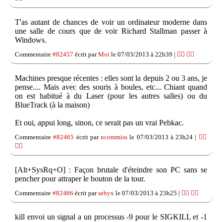
T'as autant de chances de voir un ordinateur moderne dans
une salle de cours que de voir Richard Stallman passer à
Windows.
Commentaire
#82457
écrit par
Moi
le 07/03/2013 à 22h39 |
👍🏽
👎🏽
Machines presque récentes : elles sont la depuis 2 ou 3 ans, je
pense.... Mais avec des souris à boules, etc... Chiant quand
on est habitué à du Laser (pour les autres salles) ou du
BlueTrack (à la maison)
Et oui, appui long, sinon, ce serait pas un vrai Pebkac.
Commentaire
#82465
écrit par
ncommiss
le 07/03/2013 à 23h24 |
👍🏽
👎🏽
[Alt+SysRq+O] : Façon brutale d'éteindre son PC sans se
pencher pour attraper le bouton de la tour.
Commentaire
#82466
écrit par
sebyx
le 07/03/2013 à 23h25 |
👍🏽
👎🏽
kill envoi un signal a un processus -9 pour le SIGKILL et -1