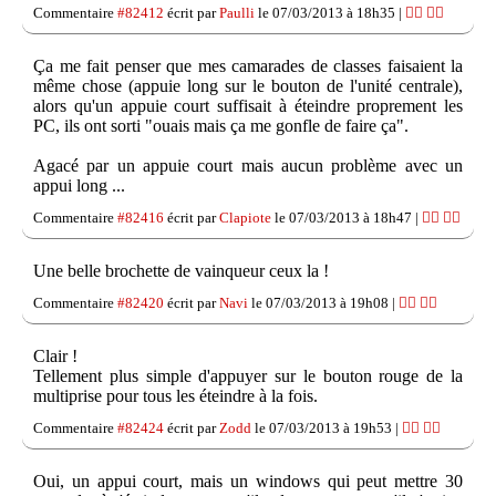
Commentaire
#82412
écrit par
Paulli
le 07/03/2013 à 18h35 |
👍🏽
👎🏽
Ça me fait penser que mes camarades de classes faisaient la
même chose (appuie long sur le bouton de l'unité centrale),
alors qu'un appuie court suffisait à éteindre proprement les
PC, ils ont sorti "ouais mais ça me gonfle de faire ça".
Agacé par un appuie court mais aucun problème avec un
appui long ...
Commentaire
#82416
écrit par
Clapiote
le 07/03/2013 à 18h47 |
👍🏽
👎🏽
Une belle brochette de vainqueur ceux la !
Commentaire
#82420
écrit par
Navi
le 07/03/2013 à 19h08 |
👍🏽
👎🏽
Clair !
Tellement plus simple d'appuyer sur le bouton rouge de la
multiprise pour tous les éteindre à la fois.
Commentaire
#82424
écrit par
Zodd
le 07/03/2013 à 19h53 |
👍🏽
👎🏽
Oui, un appui court, mais un windows qui peut mettre 30