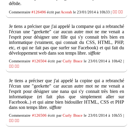
débile.
Commentaire
#126496
écrit par
Acorah
le 23/01/2014 à 10h33 |
👍🏽
👎🏽
Je tiens a préciser que j'ai appelé la comparse qui a rebranché
l'écran une "geekette" car aucun autre mot ne me venait a
l'esprit pour désigner une fille qui s'y connait très bien en
informatique (vraiment, qui connait du CSS, HTML, PHP,
etc, et qui ne fait pas que surfer sur Facebook) et qui fait du
développement web dans son temps libre.
sifflote
Commentaire
#126504
écrit par
Curly Brace
le 23/01/2014 à 10h42 |
👍🏽
👎🏽
Je tiens a préciser que j'ai appelé la copine qui a rebranché
l'écran une "geekette" car aucun autre mot ne me venait a
l'esprit pour désigner une nana qui s'y connait très bien en
informatique (et fait plus que simplement aller sur
Facebook..) et qui aime bien bidouiller HTML, CSS et PHP
dans son temps libre.
sifflote
Commentaire
#126506
écrit par
Curly Brace
le 23/01/2014 à 10h55 |
👍🏽
👎🏽