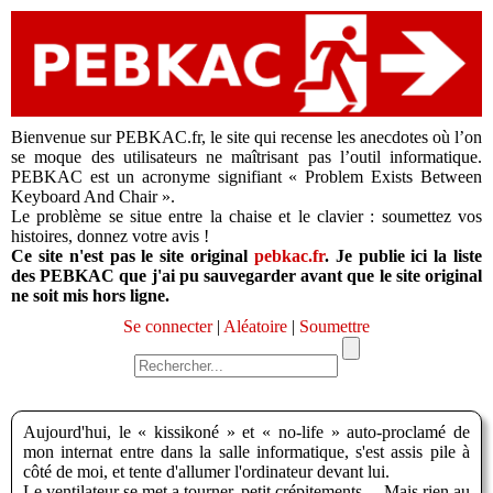
Bienvenue sur PEBKAC.fr, le site qui recense les anecdotes où l’on
se moque des utilisateurs ne maîtrisant pas l’outil informatique.
PEBKAC est un acronyme signifiant « Problem Exists Between
Keyboard And Chair ».
Le problème se situe entre la chaise et le clavier : soumettez vos
histoires, donnez votre avis !
Ce site n'est pas le site original
pebkac.fr
. Je publie ici la liste
des PEBKAC que j'ai pu sauvegarder avant que le site original
ne soit mis hors ligne.
Se connecter
|
Aléatoire
|
Soumettre
Aujourd'hui, le « kissikoné » et « no-life » auto-proclamé de
mon internat entre dans la salle informatique, s'est assis pile à
côté de moi, et tente d'allumer l'ordinateur devant lui.
Le ventilateur se met a tourner, petit crépitements… Mais rien au