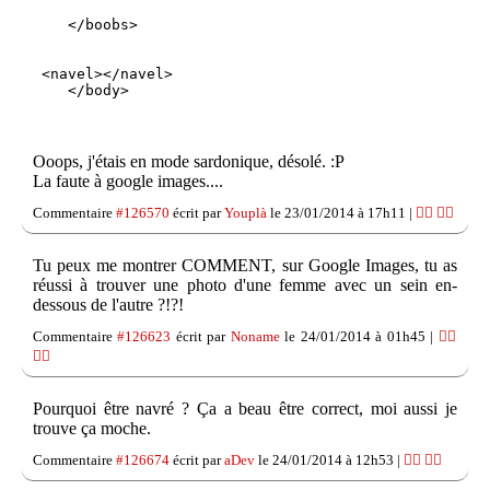
    </boobs>

 <navel></navel>

    </body>
Ooops, j'étais en mode sardonique, désolé. :P
La faute à google images....
Commentaire
#126570
écrit par
Youplà
le 23/01/2014 à 17h11 |
👍🏽
👎🏽
Tu peux me montrer COMMENT, sur Google Images, tu as
réussi à trouver une photo d'une femme avec un sein en-
dessous de l'autre ?!?!
Commentaire
#126623
écrit par
Noname
le 24/01/2014 à 01h45 |
👍🏽
👎🏽
Pourquoi être navré ? Ça a beau être correct, moi aussi je
trouve ça moche.
Commentaire
#126674
écrit par
aDev
le 24/01/2014 à 12h53 |
👍🏽
👎🏽