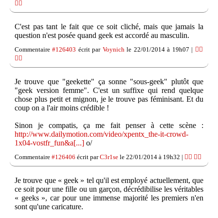
👎🏽
C'est pas tant le fait que ce soit cliché, mais que jamais la
question n'est posée quand geek est accordé au masculin.
Commentaire
#126403
écrit par
Voynich
le 22/01/2014 à 19h07 |
👍🏽
👎🏽
Je trouve que "geekette" ça sonne "sous-geek" plutôt que
"geek version femme". C'est un suffixe qui rend quelque
chose plus petit et mignon, je le trouve pas féminisant. Et du
coup on a l'air moins crédible !
Sinon je compatis, ça me fait penser à cette scène :
http://www.dailymotion.com/video/xpentx_the-it-crowd-
1x04-vostfr_fun&a[...]
o/
Commentaire
#126406
écrit par
C3r1se
le 22/01/2014 à 19h32 |
👍🏽
👎🏽
Je trouve que « geek » tel qu'il est employé actuellement, que
ce soit pour une fille ou un garçon, décrédibilise les véritables
« geeks », car pour une immense majorité les premiers n'en
sont qu'une caricature.