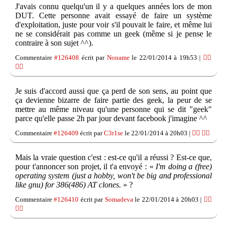
J'avais connu quelqu'un il y a quelques années lors de mon
DUT. Cette personne avait essayé de faire un système
d'exploitation, juste pour voir s'il pouvait le faire, et même lui
ne se considérait pas comme un geek (même si je pense le
contraire à son sujet ^^).
Commentaire
#126408
écrit par
Noname
le 22/01/2014 à 19h53 |
👍🏽
👎🏽
Je suis d'accord aussi que ça perd de son sens, au point que
ça devienne bizarre de faire partie des geek, la peur de se
mettre au même niveau qu'une personne qui se dit "geek"
parce qu'elle passe 2h par jour devant facebook j'imagine ^^
Commentaire
#126409
écrit par
C3r1se
le 22/01/2014 à 20h03 |
👍🏽
👎🏽
Mais la vraie question c'est : est-ce qu'il a réussi ? Est-ce que,
pour t'annoncer son projet, il t'a envoyé : «
I'm doing a (free)
operating system (just a hobby, won't be big and professional
like gnu) for 386(486) AT clones.
» ?
Commentaire
#126410
écrit par
Somadeva
le 22/01/2014 à 20h03 |
👍🏽
👎🏽