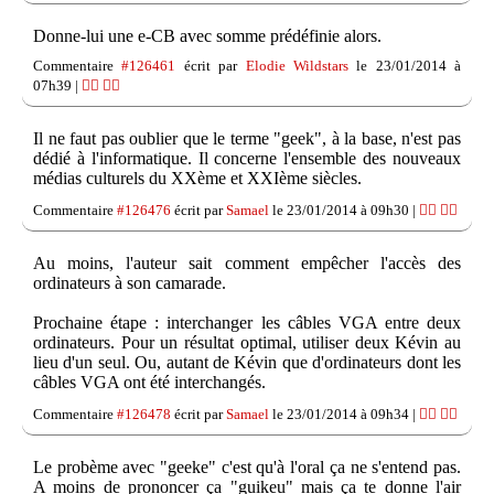
Donne-lui une e-CB avec somme prédéfinie alors.
Commentaire
#126461
écrit par
Elodie Wildstars
le 23/01/2014 à
07h39 |
👍🏽
👎🏽
Il ne faut pas oublier que le terme "geek", à la base, n'est pas
dédié à l'informatique. Il concerne l'ensemble des nouveaux
médias culturels du XXème et XXIème siècles.
Commentaire
#126476
écrit par
Samael
le 23/01/2014 à 09h30 |
👍🏽
👎🏽
Au moins, l'auteur sait comment empêcher l'accès des
ordinateurs à son camarade.
Prochaine étape : interchanger les câbles VGA entre deux
ordinateurs. Pour un résultat optimal, utiliser deux Kévin au
lieu d'un seul. Ou, autant de Kévin que d'ordinateurs dont les
câbles VGA ont été interchangés.
Commentaire
#126478
écrit par
Samael
le 23/01/2014 à 09h34 |
👍🏽
👎🏽
Le probème avec "geeke" c'est qu'à l'oral ça ne s'entend pas.
A moins de prononcer ça "guikeu" mais ça te donne l'air