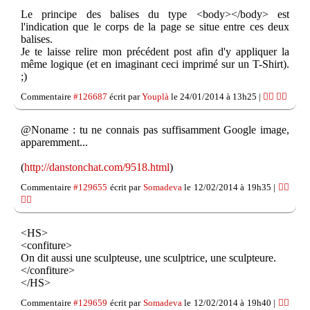
Le principe des balises du type <body></body> est
l'indication que le corps de la page se situe entre ces deux
balises.
Je te laisse relire mon précédent post afin d'y appliquer la
même logique (et en imaginant ceci imprimé sur un T-Shirt).
;)
Commentaire
#126687
écrit par
Youplà
le 24/01/2014 à 13h25 |
👍🏽
👎🏽
@Noname : tu ne connais pas suffisamment Google image,
apparemment...
(
http://danstonchat.com/9518.html
)
Commentaire
#129655
écrit par
Somadeva
le 12/02/2014 à 19h35 |
👍🏽
👎🏽
<HS>
<confiture>
On dit aussi une sculpteuse, une sculptrice, une sculpteure.
</confiture>
</HS>
Commentaire
#129659
écrit par
Somadeva
le 12/02/2014 à 19h40 |
👍🏽