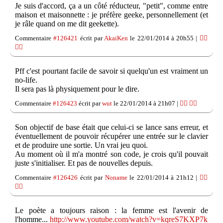
Je suis d'accord, ça a un côté réducteur, "petit", comme entre
maison et maisonnette : je préfère geeke, personnellement (et
je râle quand on me dit geekette).
Commentaire
#126421
écrit par
AkaiKen
le 22/01/2014 à 20h55 |
👍🏽
👎🏽
Pff c'est pourtant facile de savoir si quelqu'un est vraiment un
no-life.
Il sera pas là physiquement pour le dire.
Commentaire
#126423
écrit par
wut
le 22/01/2014 à 21h07 |
👍🏽
👎🏽
Son objectif de base était que celui-ci se lance sans erreur, et
éventuellement de pouvoir récupérer une entrée sur le clavier
et de produire une sortie. Un vrai jeu quoi.
Au moment où il m'a montré son code, je crois qu'il pouvait
juste s'initialiser. Et pas de nouvelles depuis.
Commentaire
#126426
écrit par
Noname
le 22/01/2014 à 21h12 |
👍🏽
👎🏽
Le poète a toujours raison : la femme est l'avenir de
l'homme...
http://www.youtube.com/watch?v=kqreS7KXP7k