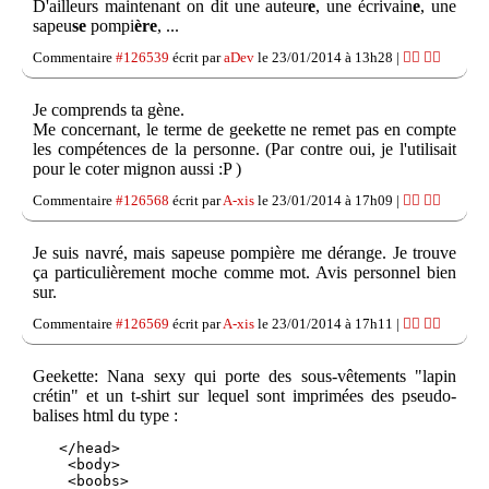
D'ailleurs maintenant on dit une auteur
e
, une écrivain
e
, une
sapeu
se
pompi
ère
, ...
Commentaire
#126539
écrit par
aDev
le 23/01/2014 à 13h28 |
👍🏽
👎🏽
Je comprends ta gène.
Me concernant, le terme de geekette ne remet pas en compte
les compétences de la personne. (Par contre oui, je l'utilisait
pour le coter mignon aussi :P )
Commentaire
#126568
écrit par
A-xis
le 23/01/2014 à 17h09 |
👍🏽
👎🏽
Je suis navré, mais sapeuse pompière me dérange. Je trouve
ça particulièrement moche comme mot. Avis personnel bien
sur.
Commentaire
#126569
écrit par
A-xis
le 23/01/2014 à 17h11 |
👍🏽
👎🏽
Geekette: Nana sexy qui porte des sous-vêtements "lapin
crétin" et un t-shirt sur lequel sont imprimées des pseudo-
balises html du type :
   </head>

    <body>

    <boobs>
