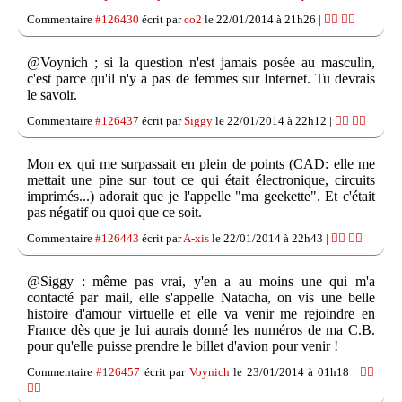
Commentaire
#126430
écrit par
co2
le 22/01/2014 à 21h26 |
👍🏽
👎🏽
@Voynich ; si la question n'est jamais posée au masculin,
c'est parce qu'il n'y a pas de femmes sur Internet. Tu devrais
le savoir.
Commentaire
#126437
écrit par
Siggy
le 22/01/2014 à 22h12 |
👍🏽
👎🏽
Mon ex qui me surpassait en plein de points (CAD: elle me
mettait une pine sur tout ce qui était électronique, circuits
imprimés...) adorait que je l'appelle "ma geekette". Et c'était
pas négatif ou quoi que ce soit.
Commentaire
#126443
écrit par
A-xis
le 22/01/2014 à 22h43 |
👍🏽
👎🏽
@Siggy : même pas vrai, y'en a au moins une qui m'a
contacté par mail, elle s'appelle Natacha, on vis une belle
histoire d'amour virtuelle et elle va venir me rejoindre en
France dès que je lui aurais donné les numéros de ma C.B.
pour qu'elle puisse prendre le billet d'avion pour venir !
Commentaire
#126457
écrit par
Voynich
le 23/01/2014 à 01h18 |
👍🏽
👎🏽