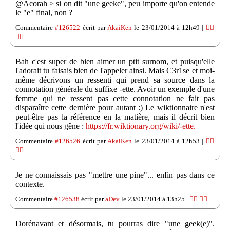
@Acorah > si on dit "une geeke", peu importe qu'on entende
le "e" final, non ?
Commentaire
#126522
écrit par
AkaiKen
le 23/01/2014 à 12h49 |
👍🏽
👎🏽
Bah c'est super de bien aimer un ptit surnom, et puisqu'elle
l'adorait tu faisais bien de l'appeler ainsi. Mais C3r1se et moi-
même décrivons un ressenti qui prend sa source dans la
connotation générale du suffixe -ette. Avoir un exemple d'une
femme qui ne ressent pas cette connotation ne fait pas
disparaître cette dernière pour autant :) Le wiktionnaire n'est
peut-être pas la référence en la matière, mais il décrit bien
l'idée qui nous gêne :
https://fr.wiktionary.org/wiki/-ette.
Commentaire
#126526
écrit par
AkaiKen
le 23/01/2014 à 12h53 |
👍🏽
👎🏽
Je ne connaissais pas "mettre une pine"... enfin pas dans ce
contexte.
Commentaire
#126538
écrit par
aDev
le 23/01/2014 à 13h25 |
👍🏽
👎🏽
Dorénavant et désormais, tu pourras dire "une geek(e)".