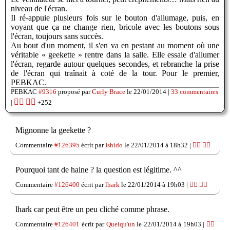
niveau de l'écran.
Il ré-appuie plusieurs fois sur le bouton d'allumage, puis, en
voyant que ça ne change rien, bricole avec les boutons sous
l'écran, toujours sans succès.
Au bout d'un moment, il s'en va en pestant au moment où une
véritable « geekette » rentre dans la salle. Elle essaie d'allumer
l'écran, regarde autour quelques secondes, et rebranche la prise
de l'écran qui traînait à coté de la tour. Pour le premier,
PEBKAC.
PEBKAC
#9316
proposé par
Curly Brace
le 22/01/2014 |
33 commentaires
👍🏽
👎🏽
|
+252
Mignonne la geekette ?
Commentaire
#126395
écrit par
Ishido
le 22/01/2014 à 18h32 |
👍🏽
👎🏽
Pourquoi tant de haine ? la question est légitime. ^^
Commentaire
#126400
écrit par
lhark
le 22/01/2014 à 19h03 |
👍🏽
👎🏽
lhark car peut être un peu cliché comme phrase.
Commentaire
#126401
écrit par
Quelqu'un
le 22/01/2014 à 19h03 |
👍🏽