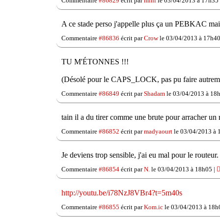
Commentaire
#86829
écrit par
mini
le 03/04/2013 à 17h35
A ce stade perso j'appelle plus ça un PEBKAC mais
Commentaire
#86836
écrit par
Crow
le 03/04/2013 à 17h40
TU M'ÉTONNES !!!
(Désolé pour le CAPS_LOCK, pas pu faire autremen
Commentaire
#86849
écrit par
Shadam
le 03/04/2013 à 18
tain il a du tirer comme une brute pour arracher u
Commentaire
#86852
écrit par
madyaourt
le 03/04/2013 à 
Je deviens trop sensible, j'ai eu mal pour le routeur.
Commentaire
#86854
écrit par
N.
le 03/04/2013 à 18h05 |

http://youtu.be/i78NzJ8VBr4?t=5m40s
Commentaire
#86855
écrit par
Kom.ic
le 03/04/2013 à 18h