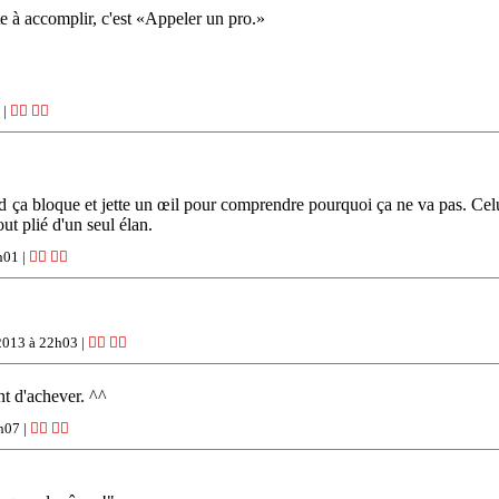
te à accomplir, c'est «Appeler un pro.»
 |
👍🏽
👎🏽
 bloque et jette un œil pour comprendre pourquoi ça ne va pas. Celui-là,
out plié d'un seul élan.
h01 |
👍🏽
👎🏽
2013 à 22h03 |
👍🏽
👎🏽
nt d'achever. ^^
h07 |
👍🏽
👎🏽