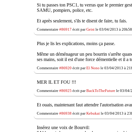
Si tu passes ton PSC1, tu verras que le premier ges
SAMU, pompiers, police, etc.
Et après seulement, s'ils te disent de faire, tu fais.
Commentaire
#86917
écrit par
Geist
le 03/04/2013 à 20h58
Plus je lis les explications, moins ça passe.
Même un déménageur un peu bourrin s'arrête quand ça
ses mains, soit il est d'une force démentielle et il a t
Commentaire
#86920
écrit par
El Nono
le 03/04/2013 à 21
MER IL ET FOU !!!
Commentaire
#86925
écrit par
BackToTheFuture
le 03/04/
Et ouais, maintenant faut attendre l'autorisation ava
Commentaire
#86938
écrit par
Kebukai
le 03/04/2013 à 23
Insérez une voix de Bourvil: