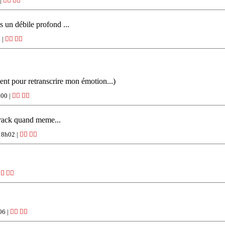
 |
👍🏽
👎🏽
 un débile profond ...
 |
👍🏽
👎🏽
t pour retranscrire mon émotion...)
h00 |
👍🏽
👎🏽
n rack quand meme...
18h02 |
👍🏽
👎🏽
🏽
👎🏽
06 |
👍🏽
👎🏽