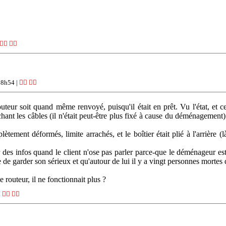
👍🏽
👎🏽
18h54 |
👍🏽
👎🏽
ur soit quand même renvoyé, puisqu'il était en prêt. Vu l'état, et ce q
chant les câbles (il n'était peut-être plus fixé à cause du déménagement)
ement déformés, limite arrachés, et le boîtier était plié à l'arrière (l
r des infos quand le client n'ose pas parler parce-que le déménageur est à
de garder son sérieux et qu'autour de lui il y a vingt personnes mortes d
e routeur, il ne fonctionnait plus ?
|
👍🏽
👎🏽