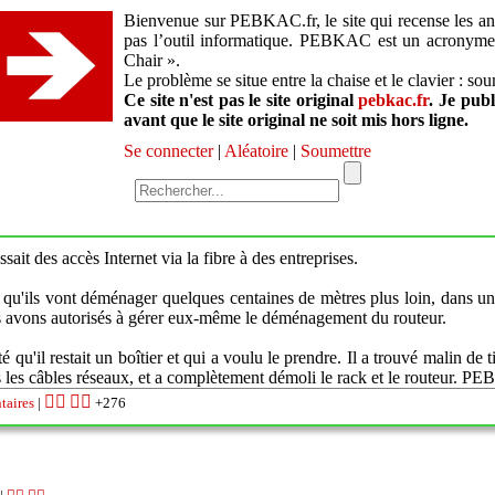
Bienvenue sur PEBKAC.fr, le site qui recense les ane
pas l’outil informatique. PEBKAC est un acronym
Chair ».
Le problème se situe entre la chaise et le clavier : so
Ce site n'est pas le site original
pebkac.fr
. Je pub
avant que le site original ne soit mis hors ligne.
Se connecter
|
Aléatoire
|
Soumettre
sait des accès Internet via la fibre à des entreprises.
qu'ils vont déménager quelques centaines de mètres plus loin, dans un 
es avons autorisés à gérer eux-même le déménagement du routeur.
qu'il restait un boîtier et qui a voulu le prendre. Il a trouvé malin de ti
ous les câbles réseaux, et a complètement démoli le rack et le routeur. 
👍🏽
👎🏽
taires
|
+276