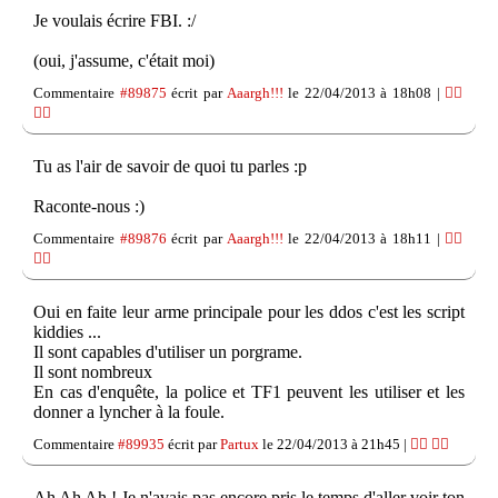
Je voulais écrire FBI. :/
(oui, j'assume, c'était moi)
Commentaire
#89875
écrit par
Aaargh!!!
le 22/04/2013 à 18h08 |
👍🏽
👎🏽
Tu as l'air de savoir de quoi tu parles :p
Raconte-nous :)
Commentaire
#89876
écrit par
Aaargh!!!
le 22/04/2013 à 18h11 |
👍🏽
👎🏽
Oui en faite leur arme principale pour les ddos c'est les script
kiddies ...
Il sont capables d'utiliser un porgrame.
Il sont nombreux
En cas d'enquête, la police et TF1 peuvent les utiliser et les
donner a lyncher à la foule.
Commentaire
#89935
écrit par
Partux
le 22/04/2013 à 21h45 |
👍🏽
👎🏽
Ah Ah Ah ! Je n'avais pas encore pris le temps d'aller voir ton