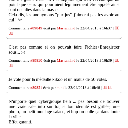
point que ceux qui pourraient légitimement être appelé ainsi
sont occultés dans la masse.
Cela dis, les anonymous "pur jus" j'aimerai pas les avoir au
cul ! ^^
Commentaire
#89849
écrit par
Mastermind
le 22/04/2013 à 16h37 |
👍🏽
👎🏽
C'est pas comme si on pouvait faire Fichier>Enregistrer
sous... ;-)
Commentaire
#89850
écrit par
Mastermind
le 22/04/2013 à 16h39 |
👍🏽
👎🏽
Je vote pour la médaille kikoo et un malus de 50 votes.
Commentaire
#89851
écrit par
mini
le 22/04/2013 à 16h46 |
👍🏽
👎🏽
N'importe quel cybergroupe hein ... pas besoin de trouver
une vraie sale info sur toi, si ton identité est grillée, une
photo, un petit montage salace, et hop on colle ça dans toute
la ville.
Effet garanti.