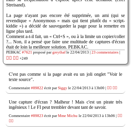
Streisand).
La page n'ayant pas encore été supprimée, un ami (qui se
revendique « Anonymous » mais qui tient plutôt du « script-
kiddie ») a décidé de sauvegarder la page pour la remettre en
ligne plus tard.
Comment a-t-il fait, un « Ctrl+S », ou à la limite un copier/coller
?... Non, il a pensé que faire une multitude de captures d'écran
était de loin la meilleure solution. PEBKAC.
PEBKAC
#7621
proposé par
greythaf
le 22/04/2013 |
23 commentaires
|
👍🏽
👎🏽
+249
C'est pas comme si la page avait eu un joli onglet "Voir le
texte source".
Commentaire
#89822
écrit par
Siggy
le 22/04/2013 à 13h00 |
👍🏽
👎🏽
Une capture d'écran ? Malheur ! Mais c'est un pirate très
ingénieux ! Le FI peut trembler devant tant de savoir.
Commentaire
#89823
écrit par
Mme Michu
le 22/04/2013 à 13h06 |
👍🏽
👎🏽