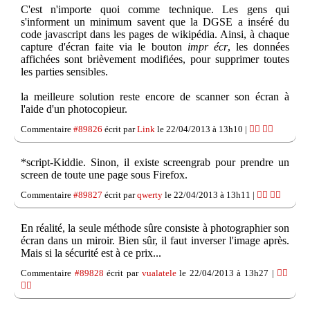
C'est n'importe quoi comme technique. Les gens qui
s'informent un minimum savent que la DGSE a inséré du
code javascript dans les pages de wikipédia. Ainsi, à chaque
capture d'écran faite via le bouton
impr écr
, les données
affichées sont brièvement modifiées, pour supprimer toutes
les parties sensibles.
la meilleure solution reste encore de scanner son écran à
l'aide d'un photocopieur.
Commentaire
#89826
écrit par
Link
le 22/04/2013 à 13h10 |
👍🏽
👎🏽
*script-Kiddie. Sinon, il existe screengrab pour prendre un
screen de toute une page sous Firefox.
Commentaire
#89827
écrit par
qwerty
le 22/04/2013 à 13h11 |
👍🏽
👎🏽
En réalité, la seule méthode sûre consiste à photographier son
écran dans un miroir. Bien sûr, il faut inverser l'image après.
Mais si la sécurité est à ce prix...
Commentaire
#89828
écrit par
vualatele
le 22/04/2013 à 13h27 |
👍🏽
👎🏽