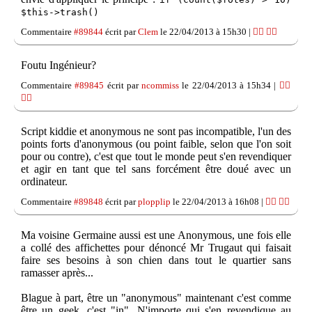
$this->trash()
Commentaire
#89844
écrit par
Clem
le 22/04/2013 à 15h30 |
👍🏽
👎🏽
Foutu Ingénieur?
Commentaire
#89845
écrit par
ncommiss
le 22/04/2013 à 15h34 |
👍🏽
👎🏽
Script kiddie et anonymous ne sont pas incompatible, l'un des
points forts d'anonymous (ou point faible, selon que l'on soit
pour ou contre), c'est que tout le monde peut s'en revendiquer
et agir en tant que tel sans forcément être doué avec un
ordinateur.
Commentaire
#89848
écrit par
plopplip
le 22/04/2013 à 16h08 |
👍🏽
👎🏽
Ma voisine Germaine aussi est une Anonymous, une fois elle
a collé des affichettes pour dénoncé Mr Trugaut qui faisait
faire ses besoins à son chien dans tout le quartier sans
ramasser après...
Blague à part, être un "anonymous" maintenant c'est comme
être un geek, c'est "in". N'importe qui s'en revendique au