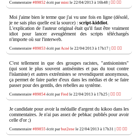
Commentaire
#89852
écrit par
mini
le 22/04/2013 à 16h48 |
👍🏽
👎🏽
Moi j'aime bien le terme que j'ai vu une fois en ligne (désolé,
je ne sais plus quelle est la source) :
script-kiddiot
.
L'explication de l'auteur original était qu'il faut être vraiment
idiot pour lancer aveuglément des scripts téléchargés
n'importe où sur l'interweb.
Commentaire
#89853
écrit par
Acné
le 22/04/2013 à 17h17 |
👍🏽
👎🏽
C'est tellement in que des groupes racistes, "antisionistes"
(qui sont le plus souvent antisémites et pas du tout contre
l'islamiste) et autres extrémistes se revendiquent anonymous,
ça permet de faire parler d'eux dans les médias et de se faire
passer pour des gentils, des rebelles au système.
Commentaire
#89854
écrit par
Fred
le 22/04/2013 à 17h25 |
👍🏽
👎🏽
Je candidate pour avoir la médaille d'argent du kikoo dans les
commentaires. Je n'ai pas assez de pebkac publiés pour avoir
celle d'or ;)
Commentaire
#89855
écrit par
but2ene
le 22/04/2013 à 17h31 |
👍🏽
👎🏽