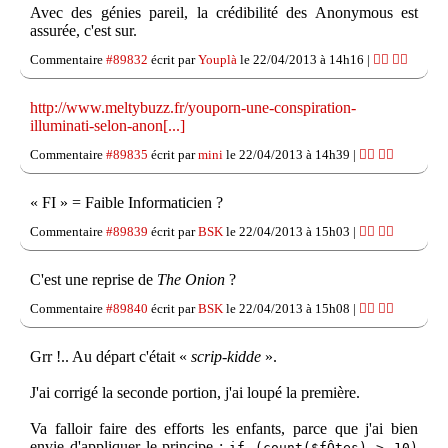
Avec des génies pareil, la crédibilité des Anonymous est
assurée, c'est sur.
Commentaire
#89832
écrit par
Youplà
le 22/04/2013 à 14h16 |
👍🏽
👎🏽
http://www.meltybuzz.fr/youporn-une-conspiration-
illuminati-selon-anon[...]
Commentaire
#89835
écrit par
mini
le 22/04/2013 à 14h39 |
👍🏽
👎🏽
« FI » = Faible Informaticien ?
Commentaire
#89839
écrit par
BSK
le 22/04/2013 à 15h03 |
👍🏽
👎🏽
C'est une reprise de
The Onion
?
Commentaire
#89840
écrit par
BSK
le 22/04/2013 à 15h08 |
👍🏽
👎🏽
Grr !.. Au départ c'était «
scrip-kidde
».
J'ai corrigé la seconde portion, j'ai loupé la première.
Va falloir faire des efforts les enfants, parce que j'ai bien
envie d'appliquer le principe :
if (count($fÔtes) > 10)