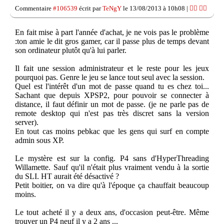
Commentaire
#106539
écrit par
TeNgY
le 13/08/2013 à 10h08 |
👍🏽
👎🏽
En fait mise à part l'année d'achat, je ne vois pas le problème
:ton amie le dit gros gamer, car il passe plus de temps devant
son ordinateur plutôt qu'à lui parler.
Il fait une session administrateur et le reste pour les jeux
pourquoi pas. Genre le jeu se lance tout seul avec la session.
Quel est l'intérêt d'un mot de passe quand tu es chez toi...
Sachant que depuis XPSP2, pour pouvoir se connecter à
distance, il faut définir un mot de passe. (je ne parle pas de
remote desktop qui n'est pas très discret sans la version
server).
En tout cas moins pebkac que les gens qui surf en compte
admin sous XP.
Le mystère est sur la config. P4 sans d'HyperThreading
Willamette. Sauf qu'il n'était plus vraiment vendu à la sortie
du SLI. HT aurait été désactivé ?
Petit boitier, on va dire qu'à l'époque ça chauffait beaucoup
moins.
Le tout acheté il y a deux ans, d'occasion peut-être. Même
trouver un P4 neuf il y a 2 ans ...