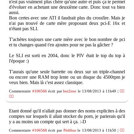
n'est pas vraiment plus chère qu'une autre et puis ça te permet
d'évoluer en achetant une deuxième carte. Donc tout va bien
aussi.
Bon certes avec une ATI il faudrait plus du crossfire. Mais je
n'ai pas trouvé de carte mère proposant deux pci-E 16x et
n'étant pas SLI.
T'achètes toujours une carte mère avec le bon nombre de pci
et tu changes quand t'en ajoutes pour ne pas la gâcher ?
Le SLI est sorti en 2004, donc le PIV était le top du top à
l'époque :)
T'aurais qu'une seule barrette ou deux sur un triple-channel
ou encore une RAM trop lente ou un disque du 4500rpm je
veux bien. Mais là c'est assez classique.
Commentaire
#106566
écrit par
but2ene
le 13/08/2013 à 11h49 |
👍🏽
👎🏽
Etant donné qu'il n'allait pas donner des noms explicites à des
comptes sur lesquels il allait stocker du porn, je parierais qu'il
y a au moins un compte qui sert à ça. :-D
Commentaire
#106568
écrit par
Pédibus
le 13/08/2013 à 11h50 |
👍🏽