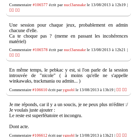
Commentaire
#106577
écrit par
nucl3arsnake
le 13/08/2013 à 12h19 |
👍🏽
👎🏽
Une session pour chaque jeux, probablement en admin
chacune d'elle.
Ca te choque pas ? (meme en passant les incohérences
matériel)
Commentaire
#106578
écrit par
nucl3arsnake
le 13/08/2013 à 12h21 |
👍🏽
👎🏽
En même temps, le pebkac y est, si l'on parle de la session
introuvée de "nicole" ( à moins qu'elle ne s'appelle
winkawaks, trackmania ou admin... )
Commentaire
#106610
écrit par
ygnobl
le 13/08/2013 à 13h19 |
👍🏽
👎🏽
Je me réponds, car il y a un soucis, je ne peux plus m'éditer :/
Je voulais juste ajouter :
Le reste est superfétatoire et incongru.
Dont acte.
Commentaire
#106612
écrit par
ygnobl
le 13/08/2013 à 13h21 |
👍🏽
👎🏽