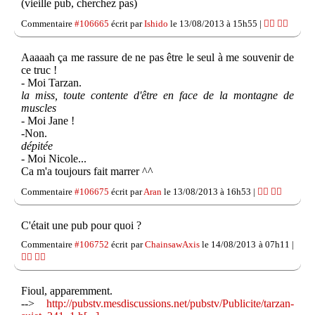
(vieille pub, cherchez pas)
Commentaire
#106665
écrit par
Ishido
le 13/08/2013 à 15h55 |
👍🏽
👎🏽
Aaaaah ça me rassure de ne pas être le seul à me souvenir de
ce truc !
- Moi Tarzan.
la miss, toute contente d'être en face de la montagne de
muscles
- Moi Jane !
-Non.
dépitée
- Moi Nicole...
Ca m'a toujours fait marrer ^^
Commentaire
#106675
écrit par
Aran
le 13/08/2013 à 16h53 |
👍🏽
👎🏽
C'était une pub pour quoi ?
Commentaire
#106752
écrit par
ChainsawAxis
le 14/08/2013 à 07h11 |
👍🏽
👎🏽
Fioul, apparemment.
-->
http://pubstv.mesdiscussions.net/pubstv/Publicite/tarzan-