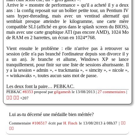
Arrive le « monstre de performance » qu'il a acheté il y a deux
ans : la config reposait sur un boîtier petite tour, un Pentium IV
sans hyper-threading, mais avec un ventirad alternatif qui
semblait presque atteindre le kilogramme, une carte mère
compatible SLI (affiché en gros dans le splash screen du BIOS),
mais avec une carte graphique ATI (pas encore AMD), 1024 Mo
de RAM en 2 barrettes, un écran en 1024*768.
Vient ensuite le problème : elle n'arrive pas à retrouver sa
session (elle n'a pas branché l'ordinateur depuis son divorce il y
a un an). Je branche et allume, Windows XP se lance
tranquillement, pour finir sur une liste de sessions ahurissante. Il
y a la session « admin », « trackmania », « simcity », « nicole »,
« winkawaks », toutes aucun sans mot de passe.
Les deux font la paire… PEBKAC.
PEBKAC
#8353
proposé par
gilgamesh
le 13/08/2013 |
27 commentaires
|
👍🏽
👎🏽
+207
Lui as-tu décerné une médaille bien méritée?
Commentaire
#106517
écrit par
H. Finch
le 13/08/2013 à 08h37 |
👍🏽
👎🏽