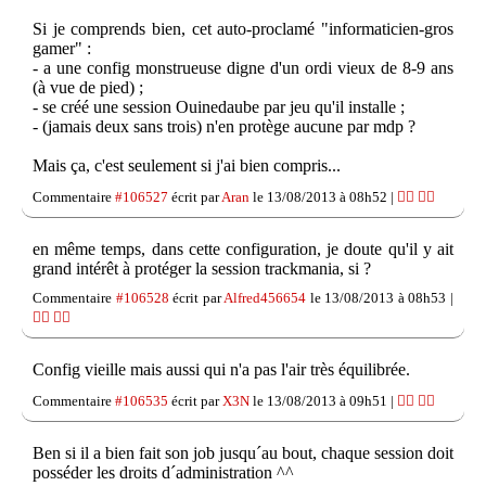
Si je comprends bien, cet auto-proclamé "informaticien-gros
gamer" :
- a une config monstrueuse digne d'un ordi vieux de 8-9 ans
(à vue de pied) ;
- se créé une session Ouinedaube par jeu qu'il installe ;
- (jamais deux sans trois) n'en protège aucune par mdp ?
Mais ça, c'est seulement si j'ai bien compris...
Commentaire
#106527
écrit par
Aran
le 13/08/2013 à 08h52 |
👍🏽
👎🏽
en même temps, dans cette configuration, je doute qu'il y ait
grand intérêt à protéger la session trackmania, si ?
Commentaire
#106528
écrit par
Alfred456654
le 13/08/2013 à 08h53 |
👍🏽
👎🏽
Config vieille mais aussi qui n'a pas l'air très équilibrée.
Commentaire
#106535
écrit par
X3N
le 13/08/2013 à 09h51 |
👍🏽
👎🏽
Ben si il a bien fait son job jusqu´au bout, chaque session doit
posséder les droits d´administration ^^