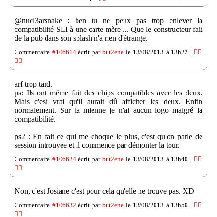
@nucl3arsnake : ben tu ne peux pas trop enlever la
compatibilité SLI à une carte mère ... Que le constructeur fait
de la pub dans son splash n'a rien d'étrange.
Commentaire
#106614
écrit par
but2ene
le 13/08/2013 à 13h22 |
👍🏽
👎🏽
arf trop tard.
ps: Ils ont même fait des chips compatibles avec les deux.
Mais c'est vrai qu'il aurait dû afficher les deux. Enfin
normalement. Sur la mienne je n'ai aucun logo malgré la
compatibilité.
ps2 : En fait ce qui me choque le plus, c'est qu'on parle de
session introuvée et il commence par démonter la tour.
Commentaire
#106624
écrit par
but2ene
le 13/08/2013 à 13h40 |
👍🏽
👎🏽
Non, c'est Josiane c'est pour cela qu'elle ne trouve pas. XD
Commentaire
#106632
écrit par
but2ene
le 13/08/2013 à 13h50 |
👍🏽
👎🏽