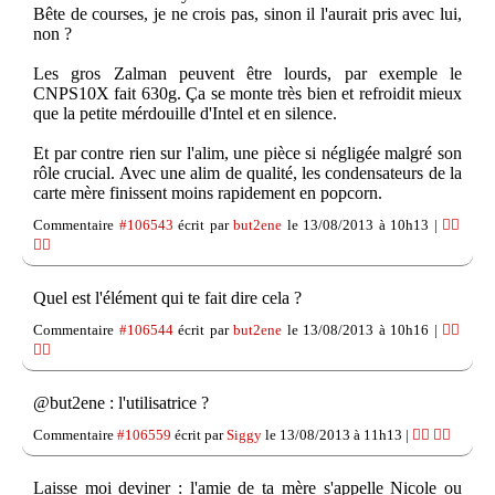
Bête de courses, je ne crois pas, sinon il l'aurait pris avec lui,
non ?
Les gros Zalman peuvent être lourds, par exemple le
CNPS10X fait 630g. Ça se monte très bien et refroidit mieux
que la petite mérdouille d'Intel et en silence.
Et par contre rien sur l'alim, une pièce si négligée malgré son
rôle crucial. Avec une alim de qualité, les condensateurs de la
carte mère finissent moins rapidement en popcorn.
Commentaire
#106543
écrit par
but2ene
le 13/08/2013 à 10h13 |
👍🏽
👎🏽
Quel est l'élément qui te fait dire cela ?
Commentaire
#106544
écrit par
but2ene
le 13/08/2013 à 10h16 |
👍🏽
👎🏽
@but2ene : l'utilisatrice ?
Commentaire
#106559
écrit par
Siggy
le 13/08/2013 à 11h13 |
👍🏽
👎🏽
Laisse moi deviner : l'amie de ta mère s'appelle Nicole ou