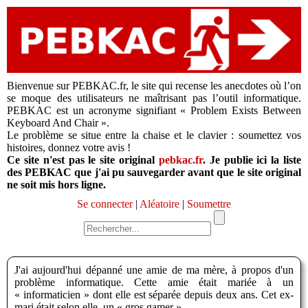
Bienvenue sur PEBKAC.fr, le site qui recense les anecdotes où l’on
se moque des utilisateurs ne maîtrisant pas l’outil informatique.
PEBKAC est un acronyme signifiant « Problem Exists Between
Keyboard And Chair ».
Le problème se situe entre la chaise et le clavier : soumettez vos
histoires, donnez votre avis !
Ce site n'est pas le site original
pebkac.fr
. Je publie ici la liste
des PEBKAC que j'ai pu sauvegarder avant que le site original
ne soit mis hors ligne.
Se connecter
|
Aléatoire
|
Soumettre
J'ai aujourd'hui dépanné une amie de ma mère, à propos d'un
problème informatique. Cette amie était mariée à un
« informaticien » dont elle est séparée depuis deux ans. Cet ex-
mari était selon elle, un « gros gamer ».