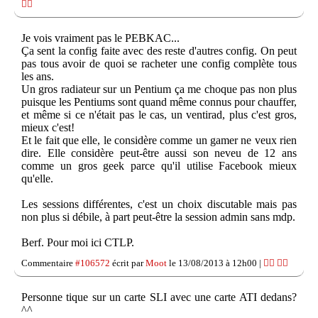
👎🏽
Je vois vraiment pas le PEBKAC...
Ça sent la config faite avec des reste d'autres config. On peut
pas tous avoir de quoi se racheter une config complète tous
les ans.
Un gros radiateur sur un Pentium ça me choque pas non plus
puisque les Pentiums sont quand même connus pour chauffer,
et même si ce n'était pas le cas, un ventirad, plus c'est gros,
mieux c'est!
Et le fait que elle, le considère comme un gamer ne veux rien
dire. Elle considère peut-être aussi son neveu de 12 ans
comme un gros geek parce qu'il utilise Facebook mieux
qu'elle.
Les sessions différentes, c'est un choix discutable mais pas
non plus si débile, à part peut-être la session admin sans mdp.
Berf. Pour moi ici CTLP.
Commentaire
#106572
écrit par
Moot
le 13/08/2013 à 12h00 |
👍🏽
👎🏽
Personne tique sur un carte SLI avec une carte ATI dedans?
^^