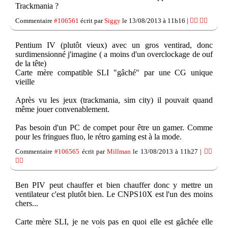
Trackmania ?
Commentaire
#106561
écrit par
Siggy
le 13/08/2013 à 11h16 |
👍🏽
👎🏽
Pentium IV (plutôt vieux) avec un gros ventirad, donc
surdimensionné j'imagine ( a moins d'un overclockage de ouf
de la tête)
Carte mère compatible SLI "gâché" par une CG unique
vieille
Après vu les jeux (trackmania, sim city) il pouvait quand
même jouer convenablement.
Pas besoin d'un PC de compet pour être un gamer. Comme
pour les fringues fluo, le rétro gaming est à la mode.
Commentaire
#106565
écrit par
Millman
le 13/08/2013 à 11h27 |
👍🏽
👎🏽
Ben PIV peut chauffer et bien chauffer donc y mettre un
ventilateur c'est plutôt bien. Le CNPS10X est l'un des moins
chers...
Carte mère SLI, je ne vois pas en quoi elle est gâchée elle