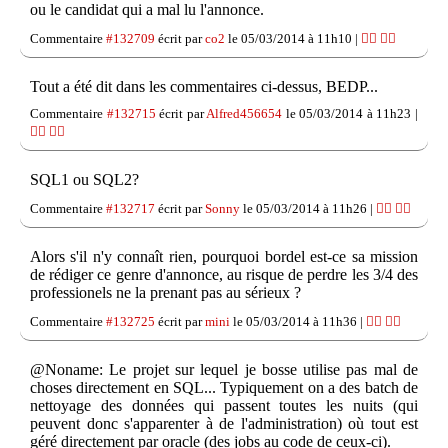
ou le candidat qui a mal lu l'annonce.
Commentaire
#132709
écrit par
co2
le 05/03/2014 à 11h10 |
👍🏽
👎🏽
Tout a été dit dans les commentaires ci-dessus, BEDP...
Commentaire
#132715
écrit par
Alfred456654
le 05/03/2014 à 11h23 |
👍🏽
👎🏽
SQL1 ou SQL2?
Commentaire
#132717
écrit par
Sonny
le 05/03/2014 à 11h26 |
👍🏽
👎🏽
Alors s'il n'y connaît rien, pourquoi bordel est-ce sa mission
de rédiger ce genre d'annonce, au risque de perdre les 3/4 des
professionels ne la prenant pas au sérieux ?
Commentaire
#132725
écrit par
mini
le 05/03/2014 à 11h36 |
👍🏽
👎🏽
@Noname: Le projet sur lequel je bosse utilise pas mal de
choses directement en SQL... Typiquement on a des batch de
nettoyage des données qui passent toutes les nuits (qui
peuvent donc s'apparenter à de l'administration) où tout est
géré directement par oracle (des jobs au code de ceux-ci).