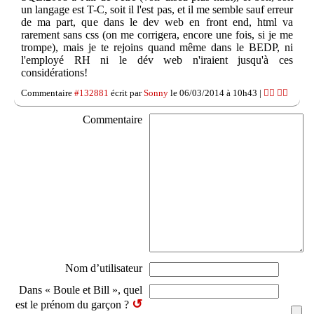
un langage est T-C, soit il l'est pas, et il me semble sauf erreur
de ma part, que dans le dev web en front end, html va
rarement sans css (on me corrigera, encore une fois, si je me
trompe), mais je te rejoins quand même dans le BEDP, ni
l'employé RH ni le dév web n'iraient jusqu'à ces
considérations!
Commentaire
#132881
écrit par
Sonny
le 06/03/2014 à 10h43 |
👍🏽
👎🏽
Commentaire
Nom d’utilisateur
Dans « Boule et Bill », quel
↺
est le prénom du garçon ?