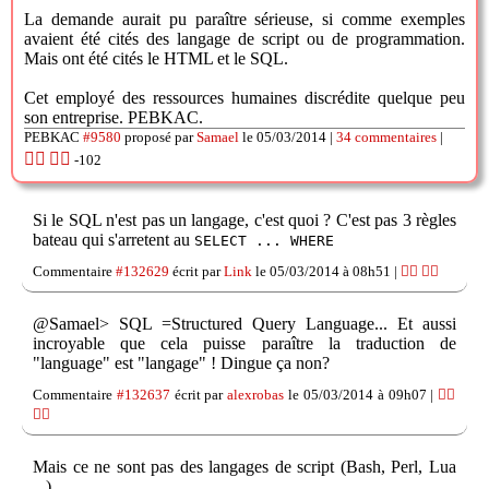
La demande aurait pu paraître sérieuse, si comme exemples
avaient été cités des langage de script ou de programmation.
Mais ont été cités le HTML et le SQL.
Cet employé des ressources humaines discrédite quelque peu
son entreprise. PEBKAC.
PEBKAC
#9580
proposé par
Samael
le 05/03/2014 |
34 commentaires
|
👍🏽
👎🏽
-102
Si le SQL n'est pas un langage, c'est quoi ? C'est pas 3 règles
bateau qui s'arretent au
SELECT ... WHERE
Commentaire
#132629
écrit par
Link
le 05/03/2014 à 08h51 |
👍🏽
👎🏽
@Samael> SQL =Structured Query Language... Et aussi
incroyable que cela puisse paraître la traduction de
"language" est "langage" ! Dingue ça non?
Commentaire
#132637
écrit par
alexrobas
le 05/03/2014 à 09h07 |
👍🏽
👎🏽
Mais ce ne sont pas des langages de script (Bash, Perl, Lua
...).