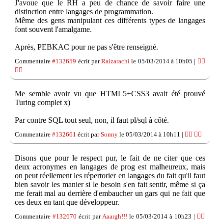
J'avoue que le RH a peu de chance de savoir faire une
distinction entre langages de programmation.
Même des gens manipulant ces différents types de langages
font souvent l'amalgame.
Après, PEBKAC pour ne pas s'être renseigné.
Commentaire
#132659
écrit par
Raizarachi
le 05/03/2014 à 10h05 |
👍🏽
👎🏽
Me semble avoir vu que HTML5+CSS3 avait été prouvé
Turing complet x)
Par contre SQL tout seul, non, il faut pl/sql à côté.
Commentaire
#132661
écrit par
Sonny
le 05/03/2014 à 10h11 |
👍🏽
👎🏽
Disons que pour le respect pur, le fait de ne citer que ces
deux acronymes en langages de prog est malheureux, mais
on peut réellement les répertorier en langages du fait qu'il faut
bien savoir les manier si le besoin s'en fait sentir, même si ça
me ferait mal au derrière d'embaucher un gars qui ne fait que
ces deux en tant que développeur.
Commentaire
#132670
écrit par
Aaargh!!!
le 05/03/2014 à 10h23 |
👍🏽