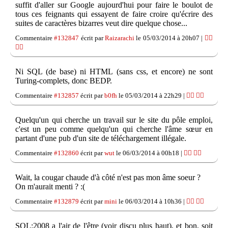
suffit d'aller sur Google aujourd'hui pour faire le boulot de
tous ces feignants qui essayent de faire croire qu'écrire des
suites de caractères bizarres veut dire quelque chose...
Commentaire
#132847
écrit par
Raizarachi
le 05/03/2014 à 20h07 |
👍🏽
👎🏽
Ni SQL (de base) ni HTML (sans css, et encore) ne sont
Turing-complets, donc BEDP.
Commentaire
#132857
écrit par
b0fh
le 05/03/2014 à 22h29 |
👍🏽
👎🏽
Quelqu'un qui cherche un travail sur le site du pôle emploi,
c'est un peu comme quelqu'un qui cherche l'âme sœur en
partant d'une pub d'un site de téléchargement illégale.
Commentaire
#132860
écrit par
wut
le 06/03/2014 à 00h18 |
👍🏽
👎🏽
Wait, la cougar chaude d'à côté n'est pas mon âme soeur ?
On m'aurait menti ? :(
Commentaire
#132879
écrit par
mini
le 06/03/2014 à 10h36 |
👍🏽
👎🏽
SQL:2008 a l'air de l'être (voir discu plus haut), et bon, soit