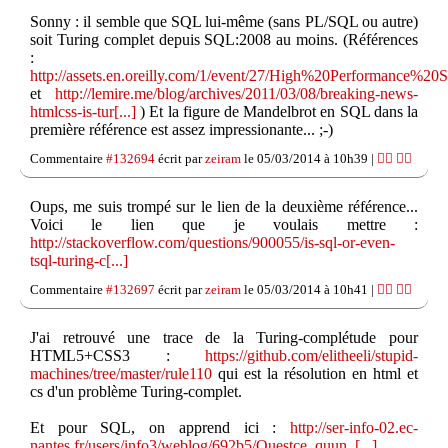
Sonny : il semble que SQL lui-même (sans PL/SQL ou autre)
soit Turing complet depuis SQL:2008 au moins. (Références
:
http://assets.en.oreilly.com/1/event/27/High%20Performance%20
et
http://lemire.me/blog/archives/2011/03/08/breaking-news-
htmlcss-is-tur[...]
) Et la figure de Mandelbrot en SQL dans la
première référence est assez impressionante... ;-)
Commentaire
#132694
écrit par
zeiram
le 05/03/2014 à 10h39 |
👍🏽
👎🏽
Oups, me suis trompé sur le lien de la deuxième référence...
Voici le lien que je voulais mettre :
http://stackoverflow.com/questions/900055/is-sql-or-even-
tsql-turing-c[...]
Commentaire
#132697
écrit par
zeiram
le 05/03/2014 à 10h41 |
👍🏽
👎🏽
J'ai retrouvé une trace de la Turing-complétude pour
HTML5+CSS3 :
https://github.com/elitheeli/stupid-
machines/tree/master/rule110
qui est la résolution en html et
cs d'un problème Turing-complet.
Et pour SQL, on apprend ici :
http://ser-info-02.ec-
nantes.fr/users/info3/weblog/692b5/Questce_quun_[...]