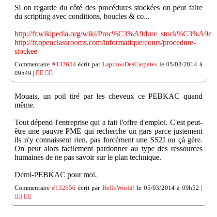
Si on regarde du côté des procédures stockées on peut faire
du scripting avec conditions, boucles & co...
http://fr.wikipedia.org/wiki/Proc%C3%A9dure_stock%C3%A9e
http://fr.openclassrooms.com/informatique/cours/procedure-
stockee
Commentaire
#132654
écrit par
LapinouDesCarpates
le 05/03/2014 à
09h49 |
👍🏽
👎🏽
Mouais, un poil tiré par les cheveux ce PEBKAC quand
même.
Tout dépend l'entreprise qui a fait l'offre d'emploi. C'est peut-
être une pauvre PME qui recherche un gars parce justement
ils n'y connaissent rien, pas forcément une SS2I ou çà gère.
On peut alors facilement pardonner au type des ressources
humaines de ne pas savoir sur le plan technique.
Demi-PEBKAC pour moi.
Commentaire
#132656
écrit par
HelloWorld!
le 05/03/2014 à 09h52 |
👍🏽
👎🏽