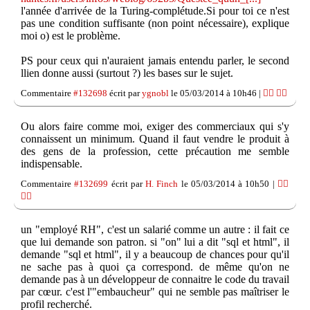
l'année d'arrivée de la Turing-complétude.Si pour toi ce n'est
pas une condition suffisante (non point nécessaire), explique
moi o) est le problème.
PS pour ceux qui n'auraient jamais entendu parler, le second
llien donne aussi (surtout ?) les bases sur le sujet.
Commentaire
#132698
écrit par
ygnobl
le 05/03/2014 à 10h46 |
👍🏽
👎🏽
Ou alors faire comme moi, exiger des commerciaux qui s'y
connaissent un minimum. Quand il faut vendre le produit à
des gens de la profession, cette précaution me semble
indispensable.
Commentaire
#132699
écrit par
H. Finch
le 05/03/2014 à 10h50 |
👍🏽
👎🏽
un "employé RH", c'est un salarié comme un autre : il fait ce
que lui demande son patron. si "on" lui a dit "sql et html", il
demande "sql et html", il y a beaucoup de chances pour qu'il
ne sache pas à quoi ça correspond. de même qu'on ne
demande pas à un développeur de connaitre le code du travail
par cœur. c'est l'"embaucheur" qui ne semble pas maîtriser le
profil recherché.