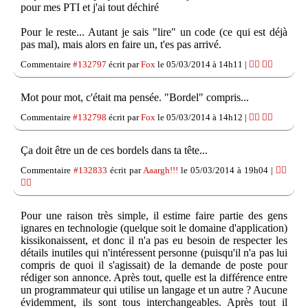
pour mes PTI et j'ai tout déchiré
Pour le reste... Autant je sais "lire" un code (ce qui est déjà
pas mal), mais alors en faire un, t'es pas arrivé.
Commentaire
#132797
écrit par
Fox
le 05/03/2014 à 14h11 |
👍🏽
👎🏽
Mot pour mot, c'était ma pensée. "Bordel" compris...
Commentaire
#132798
écrit par
Fox
le 05/03/2014 à 14h12 |
👍🏽
👎🏽
Ça doit être un de ces bordels dans ta tête...
Commentaire
#132833
écrit par
Aaargh!!!
le 05/03/2014 à 19h04 |
👍🏽
👎🏽
Pour une raison très simple, il estime faire partie des gens
ignares en technologie (quelque soit le domaine d'application)
kissikonaissent, et donc il n'a pas eu besoin de respecter les
détails inutiles qui n'intéressent personne (puisqu'il n'a pas lui
compris de quoi il s'agissait) de la demande de poste pour
rédiger son annonce. Après tout, quelle est la différence entre
un programmateur qui utilise un langage et un autre ? Aucune
évidemment, ils sont tous interchangeables. Après tout il